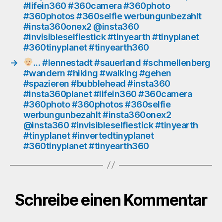
#lifein360 #360camera #360photo
#360selfie
#360photos #360selfie werbungunbezahlt
werbungunbezahlt
#insta360onex2 @insta360
#insta360onex2
#invisibleselfiestick #tinyearth #tinyplanet
@insta360
#360tinyplanet #tinyearth360
#invisibleselfiestick
#tinyearth
→
… #lennestadt #sauerland #schmellenberg
#tinyplanet
#wandern #hiking #walking #gehen
#360tinyplanet
#spazieren #bubblehead #insta360
#insta360planet #lifein360 #360camera
#tinyearth360
#360photo #360photos #360selfie
werbungunbezahlt #insta360onex2
@insta360 #invisibleselfiestick #tinyearth
#tinyplanet #invertedtinyplanet
#360tinyplanet #tinyearth360
Schreibe einen Kommentar