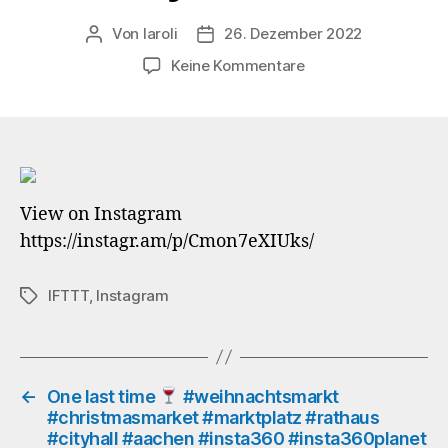
Von
laroli
26. Dezember 2022
Beitragsautor
Veröffentlichungsdatum
zu
Keine Kommentare
Staircase
360°
love
#treppenhaus
#staircase
View on Instagram
#charlemagne
https://instagr.am/p/Cmon7eXIUks/
#rathaus
#cityhall
#aachen
IFTTT
,
Instagram
Schlagwörter
#insta360
#insta360planet
#lifein360
#360camera
#360photo
←
One last time
#weihnachtsmarkt
#christmasmarket #marktplatz #rathaus
#360photos
#cityhall #aachen #insta360 #insta360planet
#360video