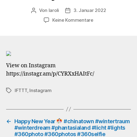
Von
laroli
3. Januar 2022
Beitragsautor
Veröffentlichungsdatum
zu
Keine Kommentare
Underneath
the
Colorado
Adventure
View on Instagram
#coloradoadventur
https://instagr.am/p/CYRXxHAItFc/
#coloradomountain
#wintertraum
#winterdream
IFTTT
,
Instagram
Schlagwörter
#phantasialand
#licht
#lights
#360photo
#360photos
←
Happy New Year
#chinatown #wintertraum
#winterdream #phantasialand #licht #lights
#360selfie
#360photo #360photos #360selfie
werbungunbezahlt