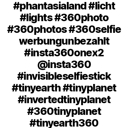
#phantasialand #licht
#lights #360photo
#360photos #360selfie
werbungunbezahlt
#insta360onex2
@insta360
#invisibleselfiestick
#tinyearth #tinyplanet
#invertedtinyplanet
#360tinyplanet
#tinyearth360