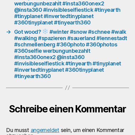
werbungunbezahlt #insta360onex2
#insta360onex2
@insta360 #invisibleselfiestick #tinyearth
@insta360
#tinyplanet #invertedtinyplanet
#invisibleselfiestick
#360tinyplanet #tinyearth360
#tinyearth
#tinyplanet
→
Got wood?
#winter #snow #schnee #walk
#invertedtinyplanet
#walking #spazieren #sauerland #lennestadt
#360tinyplanet
#schmellenberg #360photo #360photos
#tinyearth360
#360selfie werbungunbezahlt
#insta360onex2 @insta360
#invisibleselfiestick #tinyearth #tinyplanet
#invertedtinyplanet #360tinyplanet
#tinyearth360
Schreibe einen Kommentar
Du musst
angemeldet
sein, um einen Kommentar