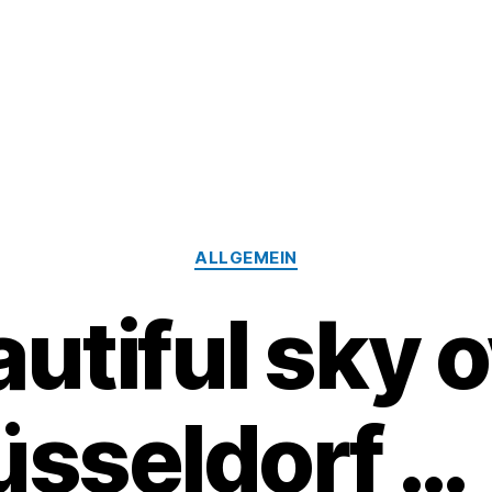
Kategorien
ALLGEMEIN
utiful sky 
üsseldorf …