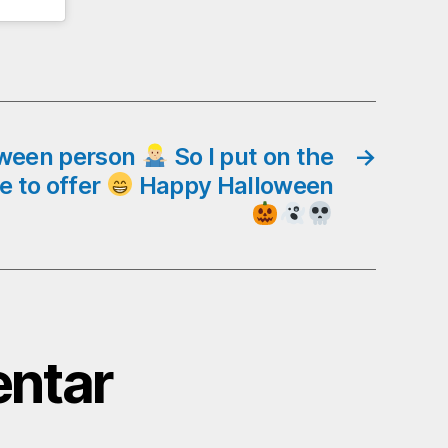
loween person
So I put on the
→
e to offer
Happy Halloween
ntar