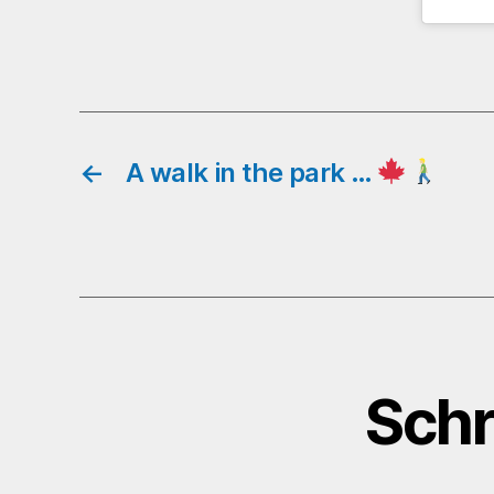
←
A walk in the park …
Schr