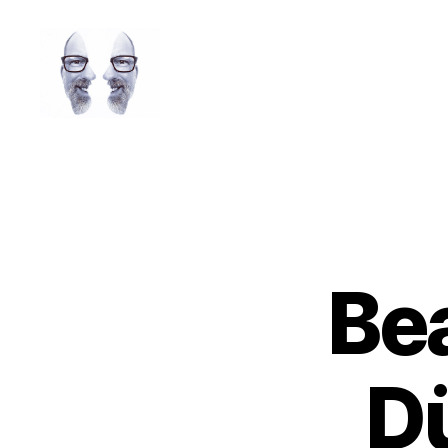
LAROLI
Bea
D