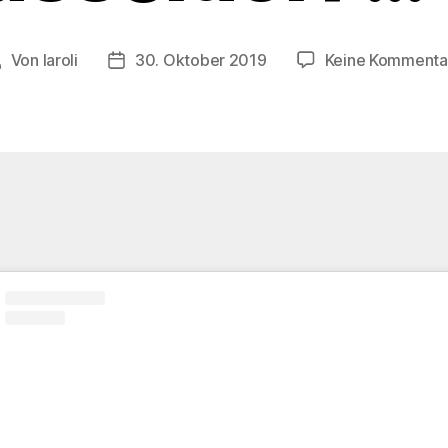
Von
laroli
30. Oktober 2019
Keine Kommenta
eitragsautor
Veröffentlichungsdatum