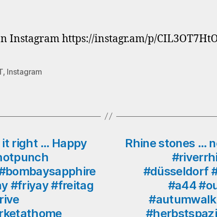
n Instagram https://instagr.am/p/CIL3OT7Ht
T
,
Instagram
rter
it right … Happy
Rhine stones … n
hotpunch
#riverrh
 #bombaysapphire
#düsseldorf
 #friyay #freitag
#a44 #ou
rive
#autumwalk 
rketathome
#herbstspazi