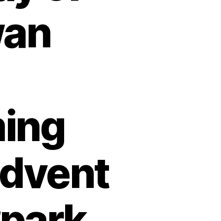
an
ing
advent
#park