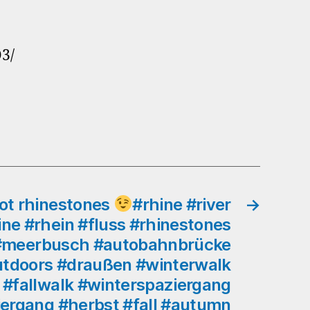
1st
Sunday
of
O3/
Advent
#swan
#schwan
#swanaswimming
#advent
#ersteradvent
#firstofadvent
#park
ot rhinestones
#rhine #river
→
#südpark
ine #rhein #fluss #rhinestones
#volksgarten
 #meerbusch #autobahnbrücke
#düsseldorf
tdoors #draußen #winterwalk
#volksgartendüsseldorf
#fallwalk #winterspaziergang
#volksgartenweiher
#draußen
ergang #herbst #fall #autumn