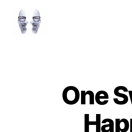
LAROLI
One S
Happ