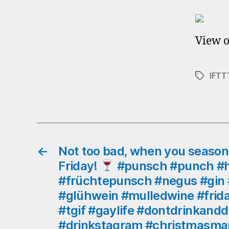
View o
IFTT
Schlagwö
←
Not too bad, when you season 
Friday!
#punsch #punch #
#früchtepunsch #negus #gin
#glühwein #mulledwine #friday
#tgif #gaylife #dontdrinkandd
#drinkstagram #christmasma