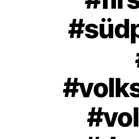
#südp
#volk
#vo