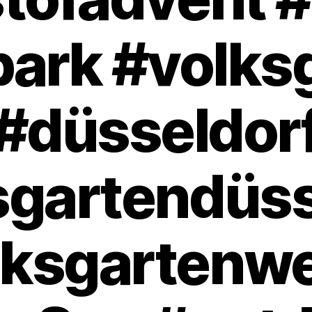
ark #volks
#düsseldor
sgartendüss
lksgartenwe