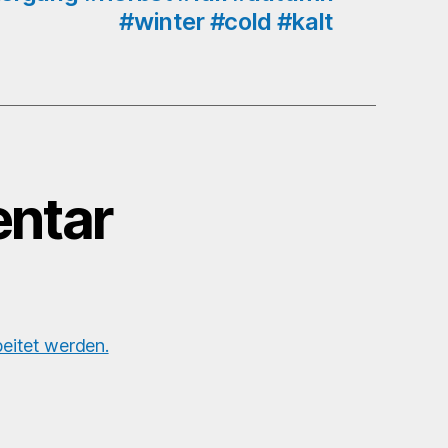
#outdoors
#winter #cold #kalt
#walk
#spazieren
#sundaywalk
ntar
eitet werden.