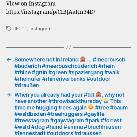
View on Instagram
Just
https://instagr.am/p/CIBJAaHn34D/
another
#tbt
when
IFTTT
,
Instagram
Schlagwörter
I
had
fun
in
the
←
Somewhere not in Ireland
… #meerbusch
#büderich #meerbuschbüderich #rhein
sun
#rhine #grün #green #spaziergang #walk
#rheinufer #rhineriverbanks #outdoor
and
#draußen
the
Atlantic
→
When you already had your #tbt
, why not
Ocean
have another #throwbackthursday
This
time me hugging trees again
#tree #baum
no
#waldbaden #treehuggers #gaylife
#gaycation
#treestagram #gaystagram #park #forrest
no
#wald #dog #hund #emma #bruchhausen
#lennestadt #outdoors #draussen
#vacation