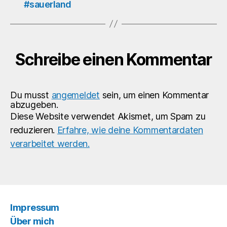
#sauerland
kein
#urlaub
#gaylife
#beardedgay
#gaygermany
Schreibe einen Kommentar
#gayman
#gayboy
#hairygay
#germangay
Du musst
angemeldet
sein, um einen Kommentar
abzugeben.
#eurogay
Diese Website verwendet Akismet, um Spam zu
#bodypride
#bubblebutt
reduzieren.
Erfahre, wie deine Kommentardaten
#manthong
verarbeitet werden.
#gaythong
#malethong
#meninthong
#thongman
#homogram
#maleunderwear
Impressum
#meninthongs
Über mich