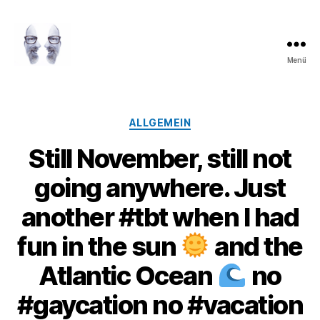
Menü
LAROLI
Kategorien
ALLGEMEIN
Still November, still not
going anywhere. Just
another #tbt when I had
fun in the sun
and the
Atlantic Ocean
no
#gaycation no #vacation