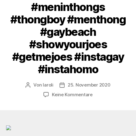
#meninthongs
#thongboy #menthong
#gaybeach
#showyourjoes
#getmejoes #instagay
#instahomo
Von
laroli
25. November 2020
Beitragsautor
Veröffentlichungsdatum
zu
Keine Kommentare
Still
November,
still
not
going
anywhere.