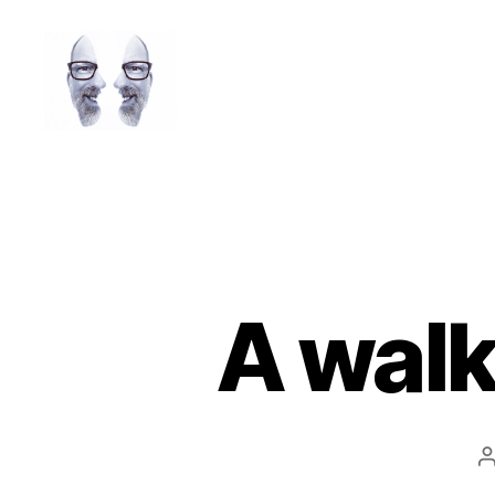
LAROLI
A walk
B