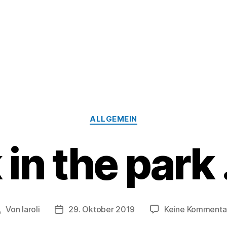
Kategorien
ALLGEMEIN
 in the park
Von
laroli
29. Oktober 2019
Keine Kommenta
eitragsautor
Veröffentlichungsdatum