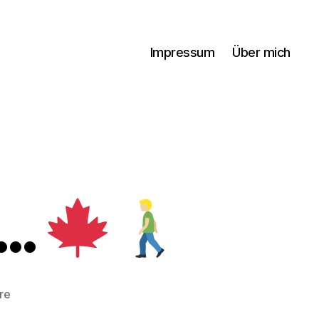
Impressum
Über mich
 …
zu
re
A