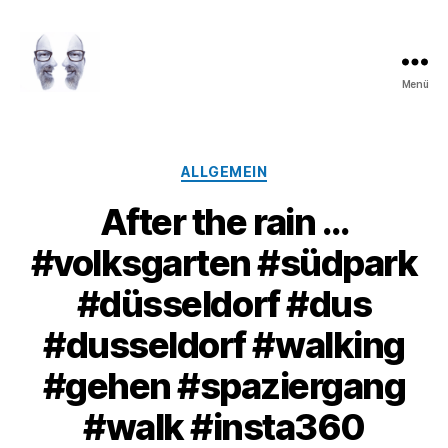
Menü
LAROLI
Kategorien
ALLGEMEIN
After the rain …
#volksgarten #südpark
#düsseldorf #dus
#dusseldorf #walking
#gehen #spaziergang
#walk #insta360