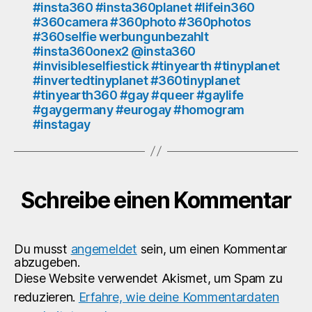
#insta360 #insta360planet #lifein360
#queer
#360camera #360photo #360photos
#gaylife
#360selfie werbungunbezahlt
#gaygermany
#insta360onex2 @insta360
#eurogay
#invisibleselfiestick #tinyearth #tinyplanet
#homogram
#invertedtinyplanet #360tinyplanet
#instagay
#tinyearth360 #gay #queer #gaylife
#gaygermany #eurogay #homogram
#instagay
Schreibe einen Kommentar
Du musst
angemeldet
sein, um einen Kommentar
abzugeben.
Diese Website verwendet Akismet, um Spam zu
reduzieren.
Erfahre, wie deine Kommentardaten