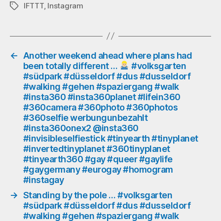
#walking
IFTTT
,
Instagram
Schlagwörter
#gehen
#spaziergang
#walk
#insta360
#insta360planet
←
Another weekend ahead where plans had
been totally different …
#volksgarten
#lifein360
#südpark #düsseldorf #dus #dusseldorf
#360camera
#walking #gehen #spaziergang #walk
#360photo
#insta360 #insta360planet #lifein360
#360photos
#360camera #360photo #360photos
#360selfie
#360selfie werbungunbezahlt
werbungunbezahlt
#insta360onex2 @insta360
#insta360onex2
#invisibleselfiestick #tinyearth #tinyplanet
@insta360
#invertedtinyplanet #360tinyplanet
#invisibleselfiestick
#tinyearth360 #gay #queer #gaylife
#tinyearth
#gaygermany #eurogay #homogram
#tinyplanet
#instagay
#invertedtinyplanet
→
Standing by the pole … #volksgarten
#360tinyplanet
#südpark #düsseldorf #dus #dusseldorf
#tinyearth360
#walking #gehen #spaziergang #walk
#gay