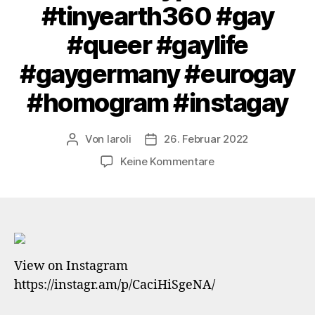
#tinyearth360 #gay
#queer #gaylife
#gaygermany #eurogay
#homogram #instagay
Von
laroli
26. Februar 2022
Beitragsautor
Veröffentlichungsdatum
zu
Keine Kommentare
After
the
rain
…
#volksgarten
#südpark
View on Instagram
#düsseldorf
https://instagr.am/p/CaciHiSgeNA/
#dus
#dusseldorf