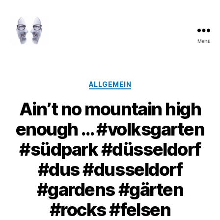
Menü
LAROLI
Kategorien
ALLGEMEIN
Ain’t no mountain high
enough … #volksgarten
#südpark #düsseldorf
#dus #dusseldorf
#gardens #gärten
#rocks #felsen