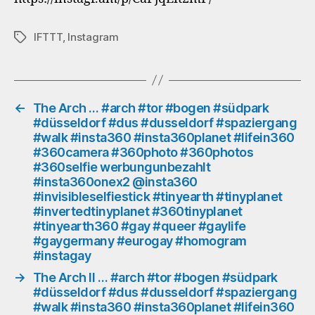
#düsseldorf
#dus
IFTTT
,
Instagram
Schlagwörter
#dusseldorf
#gardens
#gärten
#rocks
#felsen
←
The Arch … #arch #tor #bogen #südpark
#düsseldorf #dus #dusseldorf #spaziergang
#insta360
#walk #insta360 #insta360planet #lifein360
#insta360planet
#360camera #360photo #360photos
#lifein360
#360selfie werbungunbezahlt
#360camera
#insta360onex2 @insta360
#360photo
#invisibleselfiestick #tinyearth #tinyplanet
#360photos
#invertedtinyplanet #360tinyplanet
#360selfie
#tinyearth360 #gay #queer #gaylife
werbungunbezahlt
#gaygermany #eurogay #homogram
#insta360onex2
#instagay
@insta360
→
The Arch II … #arch #tor #bogen #südpark
#invisibleselfiestick
#düsseldorf #dus #dusseldorf #spaziergang
#tinyearth
#walk #insta360 #insta360planet #lifein360
#tinyplanet