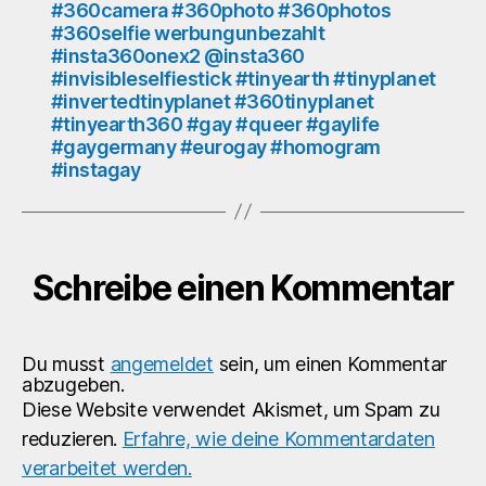
#360camera #360photo #360photos
#invertedtinyplanet
#360selfie werbungunbezahlt
#360tinyplanet
#insta360onex2 @insta360
#tinyearth360
#invisibleselfiestick #tinyearth #tinyplanet
#gay
#invertedtinyplanet #360tinyplanet
#queer
#tinyearth360 #gay #queer #gaylife
#gaylife
#gaygermany #eurogay #homogram
#gaygermany
#instagay
#eurogay
#homogram
#instagay
Schreibe einen Kommentar
Du musst
angemeldet
sein, um einen Kommentar
abzugeben.
Diese Website verwendet Akismet, um Spam zu
reduzieren.
Erfahre, wie deine Kommentardaten
verarbeitet werden.