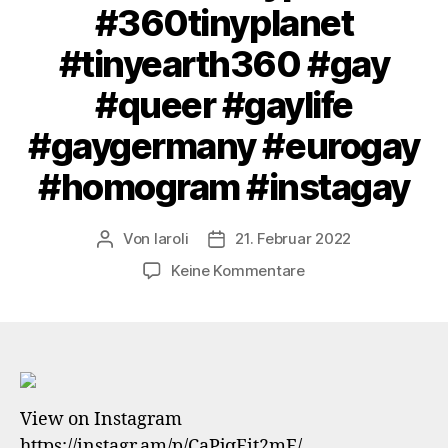
#360tinyplanet
#tinyearth360 #gay
#queer #gaylife
#gaygermany #eurogay
#homogram #instagay
Von
laroli
21. Februar 2022
Beitragsautor
Veröffentlichungsdatum
zu
Keine Kommentare
Ain’t
no
mountain
high
enough
…
View on Instagram
#volksgarten
https://instagr.am/p/CaPjqEit2mF/
#südpark