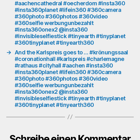
#aachencathedral #oecherdom #insta360
#360photos
#insta360planet #lifein360 #360camera
#360video
#360photo #360photos #360video
#360selfie
#360selfie werbungunbezahlt
werbungunbezahlt
#insta360onex2 @insta360
#insta360onex2
#invisibleselfiestick #tinyearth #tinyplanet
@insta360
#360tinyplanet #tinyearth360
#invisibleselfiestick
#tinyearth
→
And the Karlspreis goes to … #krönungssaal
#tinyplanet
#coronationhall #karlspreis #charlemagne
#360tinyplanet
#rathaus #cityhall #aachen #insta360
#insta360planet #lifein360 #360camera
#tinyearth360
#360photo #360photos #360video
#360selfie werbungunbezahlt
#insta360onex2 @insta360
#invisibleselfiestick #tinyearth #tinyplanet
#360tinyplanet #tinyearth360
Schreibe einen Kommentar