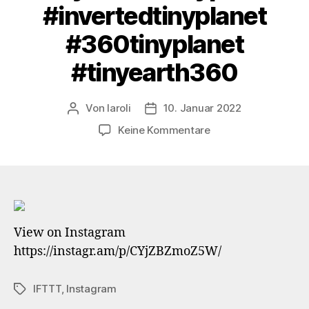
#invertedtinyplanet
#360tinyplanet
#tinyearth360
Von
laroli
10. Januar 2022
Beitragsautor
Veröffentlichungsdatum
zu
Keine Kommentare
Ancient
historic
site?
Not
#volksgarten
View on Instagram
#südpark
https://instagr.am/p/CYjZBZmoZ5W/
#düsseldorf
#dus
#dusseldorf
IFTTT
,
Instagram
Schlagwörter
#pond