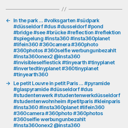
#bridge
#see
#brücke
#reflection
←
In the park … #volksgarten #südpark
#düsseldorf #dus #dusseldorf #pond
#reflektion
#bridge #see #brücke #reflection #reflektion
#spiegelung
#spiegelung #insta360 #insta360planet
#insta360
#lifein360 #360camera #360photo
#insta360planet
#360photos #360selfie werbungunbezahlt
#lifein360
#insta360onex2 @insta360
#360camera
#invisibleselfiestick #tinyearth #tinyplanet
#360photo
#invertedtinyplanet #360tinyplanet
#360photos
#tinyearth360
#360selfie
werbungunbezahlt
→
Le petit Louvre in petit Paris … #pyramide
#glaspyramide #düsseldorf #dus
#insta360onex2
#studentenwerk #studentenwerkdüsseldorf
@insta360
#studentenwohnheim #petitparis #kleinparis
#invisibleselfiestick
#insta360 #insta360planet #lifein360
#tinyearth
#360camera #360photo #360photos
#tinyplanet
#360selfie werbungunbezahlt
#invertedtinyplanet
#insta360onex2 @insta360
#360tinyplanet