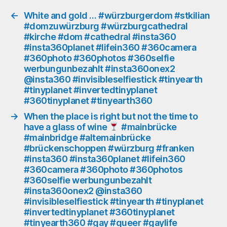
#360photos
#360selfie
←
White and gold … #würzburgerdom #stkilian
#domzuwürzburg #würzburgcathedral
werbungunbezahlt
#kirche #dom #cathedral #insta360
#insta360onex2
#insta360planet #lifein360 #360camera
@insta360
#360photo #360photos #360selfie
#invisibleselfiestick
werbungunbezahlt #insta360onex2
#tinyearth
@insta360 #invisibleselfiestick #tinyearth
#tinyplanet
#tinyplanet #invertedtinyplanet
#invertedtinyplanet
#360tinyplanet #tinyearth360
#360tinyplanet
#tinyearth360
→
When the place is right but not the time to
#gay
have a glass of wine
#mainbrücke
#mainbridge #altemainbrücke
#queer
#brückenschoppen #würzburg #franken
#gaylife
#insta360 #insta360planet #lifein360
#gaygermany
#360camera #360photo #360photos
#eurogay
#360selfie werbungunbezahlt
#homogram
#insta360onex2 @insta360
#instagay
#invisibleselfiestick #tinyearth #tinyplanet
#invertedtinyplanet #360tinyplanet
#tinyearth360 #gay #queer #gaylife