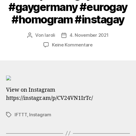
#gaygermany #eurogay
#homogram #instagay
Von
laroli
4. November 2021
Beitragsautor
Veröffentlichungsdatum
zu
Keine Kommentare
Boo
#fun
#boo
#backyard
#garten
View on Instagram
#bored
https://instagr.am/p/CV24VN1IrTc/
#gelangweilt
#insta360
#insta360planet
IFTTT
,
Instagram
Schlagwörter
#lifein360
#360camera
#360photo