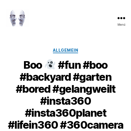
Menü
LAROLI
Kategorien
ALLGEMEIN
Boo
#fun #boo
#backyard #garten
#bored #gelangweilt
#insta360
#insta360planet
#lifein360 #360camera