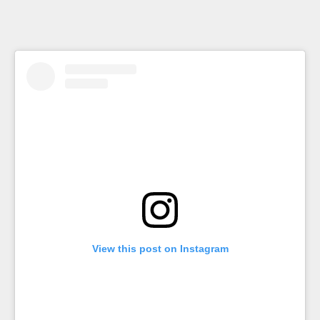
diamonds
for
the
princess
…
View this post on Instagram