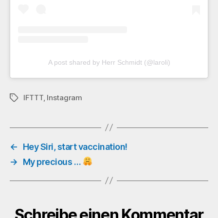
A post shared by Herr Schmidt (@laroli)
IFTTT
,
Instagram
Schlagwörter
←
Hey Siri, start vaccination!
→
My precious …
Schreibe einen Kommentar