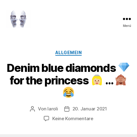
Menü
LAROLI
Kategorien
ALLGEMEIN
Denim blue diamonds
for the princess
…
Von
laroli
20. Januar 2021
Beitragsautor
Veröffentlichungsdatum
zu
Keine Kommentare
Denim
blue