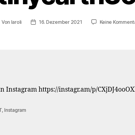
Von
laroli
16. Dezember 2021
Keine Komment
eitragsautor
Veröffentlichungsdatum
n Instagram https://instagr.am/p/CXjDJ4ooOX
T
,
Instagram
rter