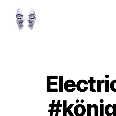
LAROLI
Electri
#könig