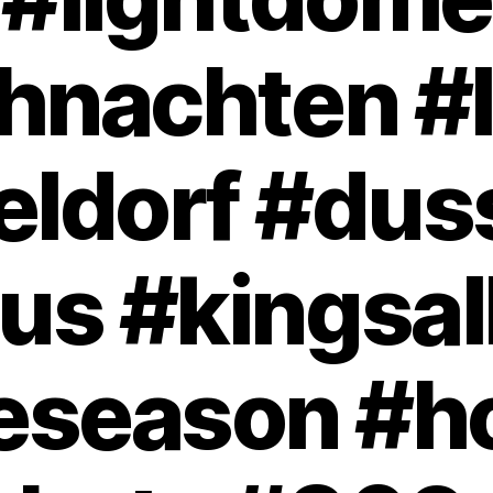
hnachten #l
ldorf #dus
us #kingsal
eseason #h