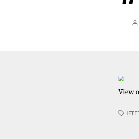
B
View o
IFTT
Schlagwö