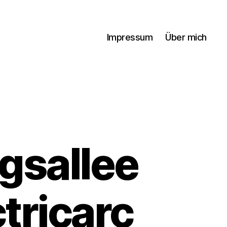
Impressum
Über mich
igsallee
tricarc