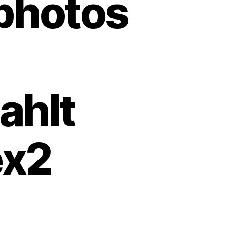
photos
ahlt
ex2