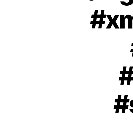
#xm
#
#