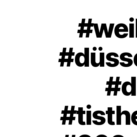
#wei
#düsse
#d
#tisth