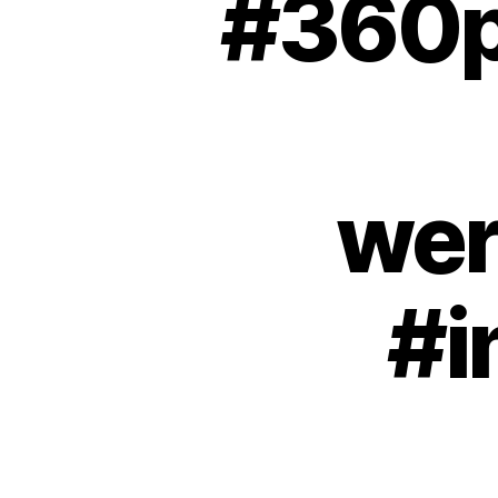
#360p
wer
#i