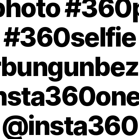
hoto #360
#360selfie
bungunbez
nsta360on
@insta360