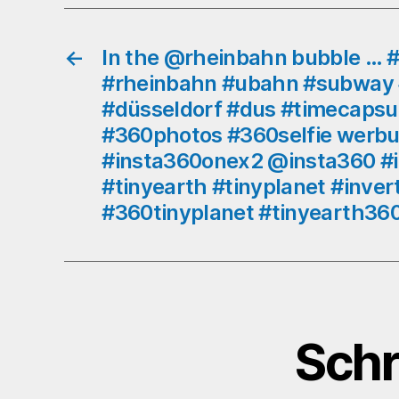
←
In the @rheinbahn bubble … 
#rheinbahn #ubahn #subway 
#düsseldorf #dus #timecapsu
#360photos #360selfie werb
#insta360onex2 @insta360 #in
#tinyearth #tinyplanet #inver
#360tinyplanet #tinyearth36
Schr