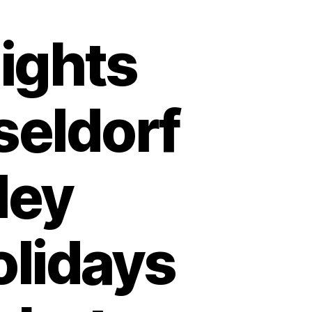
ights
seldorf
ley
olidays