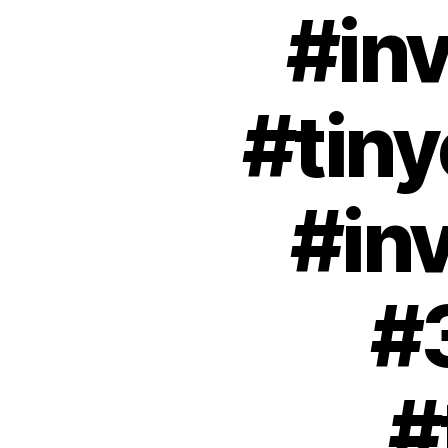
#inv
#tiny
#in
#
#