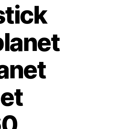
stick
planet
anet
et
60