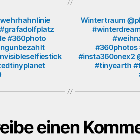
#wehrhahnlinie
Wintertraum @p
#grafadolfplatz
#winterdream 
le #360photo
#weihn
ungunbezahlt
#360photos 
visibleselfiestick
#insta360onex2 @i
tedtinyplanet
#tinyearth #
0
eibe einen Komme