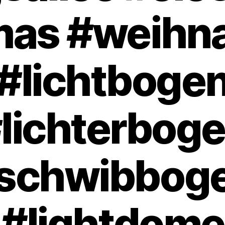
as #weihn
#lichtboge
lichterbog
schwibbog
#lightdome