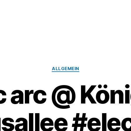
Kategorien
ALLGEMEIN
c arc @ Kön
sallee #elec