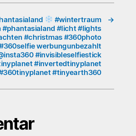
#dusseldorf
#dus
#kingsalley
hantasialand
#wintertraum
→
#tistheseason
#phantasialand #licht #lights
#holidays
achten #christmas #360photo
#360photo
#360selfie werbungunbezahlt
#360photos
nsta360 #invisibleselfiestick
#360selfie
werbungunbezahlt
tinyplanet #invertedtinyplanet
#insta360onex2
#360tinyplanet #tinyearth360
@insta360
#invisibleselfiestick
#tinyearth
#tinyplanet
#invertedtinyplanet
#360tinyplanet
ntar
#tinyearth360