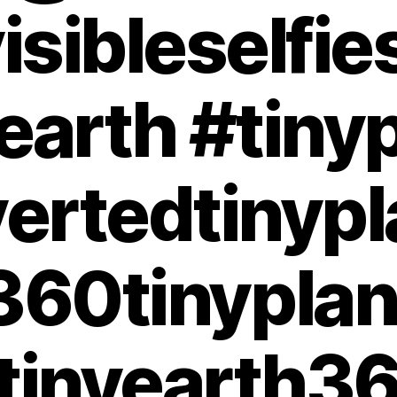
isibleselfie
earth #tiny
vertedtinypl
360tinyplan
tinyearth3