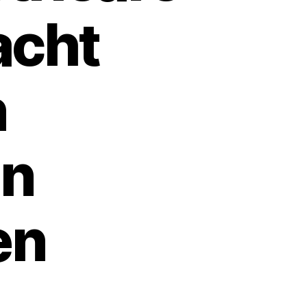
acht
n
en
en