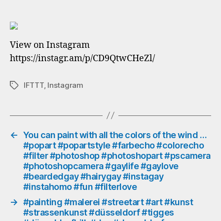
for
the
early
shift
View on Instagram
…
https://instagr.am/p/CD9QtwCHeZl/
Happy
Sunday
IFTTT
,
Instagram
Schlagwörter
#closingtime
#feierabend
#finishingtime
#sunday
←
You can paint with all the colors of the wind …
#popart #popartstyle #farbecho #colorecho
#sonntag
#filter #photoshop #photoshopart #pscamera
#gaylife
#photoshopcamera #gaylife #gaylove
#mask4mask
#beardedgay #hairygay #instagay
#nähkörbchen
#instahomo #fun #filterlove
#beardedgay
#gaygermany
→
#painting #malerei #streetart #art #kunst
#gayman
#strassenkunst #düsseldorf #tigges
#gayboy