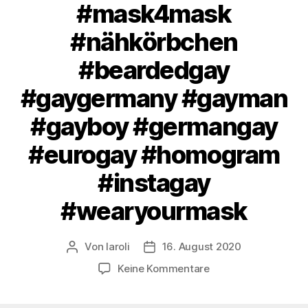
#mask4mask
#nähkörbchen
#beardedgay
#gaygermany #gayman
#gayboy #germangay
#eurogay #homogram
#instagay
#wearyourmask
Von
laroli
16. August 2020
Beitragsautor
Veröffentlichungsdatum
zu
Keine Kommentare
Finishing
time