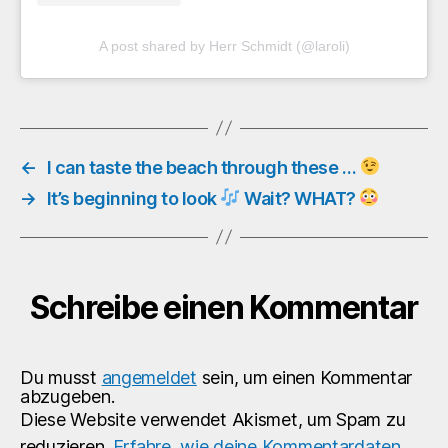
A post shared by Herr Schmidt (@laroli)
←
I can taste the beach through these …
→
It’s beginning to look
Wait? WHAT?
Schreibe einen Kommentar
Du musst
angemeldet
sein, um einen Kommentar
abzugeben.
Diese Website verwendet Akismet, um Spam zu
reduzieren.
Erfahre, wie deine Kommentardaten