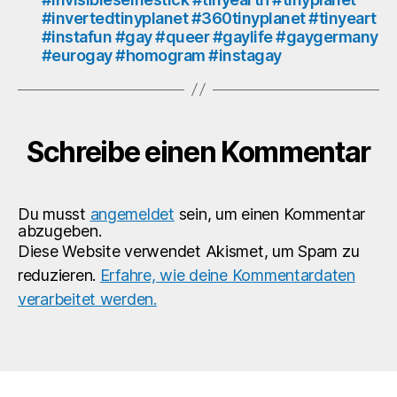
#ga
#invertedtinyplanet #360tinyplanet #tinyeart
#g
#instafun #gay #queer #gaylife #gaygermany
#e
#eurogay #homogram #instagay
#h
#in
Schreibe einen Kommentar
Du musst
angemeldet
sein, um einen Kommentar
abzugeben.
Diese Website verwendet Akismet, um Spam zu
reduzieren.
Erfahre, wie deine Kommentardaten
verarbeitet werden.