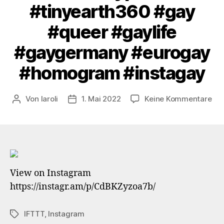
#tinyearth360 #gay
#queer #gaylife
#gaygermany #eurogay
#homogram #instagay
zu
Von
laroli
1. Mai 2022
Keine Kommentare
Beitragsautor
Veröffentlichungsdatum
Ho
die
Hän
Wo
Ha
View on Instagram
We
https://instagr.am/p/CdBKZyzoa7b/
#vo
#sü
IFTTT
,
Instagram
Schlagwörter
#dü