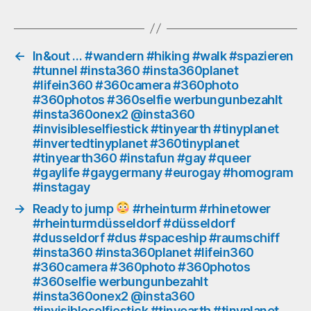
#d
#du
##i
#in
←
In&out … #wandern #hiking #walk #spazieren
#tunnel #insta360 #insta360planet
#li
#lifein360 #360camera #360photo
#3
#360photos #360selfie werbungunbezahlt
#3
#insta360onex2 @insta360
#3
#invisibleselfiestick #tinyearth #tinyplanet
#36
#invertedtinyplanet #360tinyplanet
wer
#tinyearth360 #instafun #gay #queer
#in
#gaylife #gaygermany #eurogay #homogram
@i
#instagay
#in
#ti
→
Ready to jump
#rheinturm #rhinetower
#rheinturmdüsseldorf #düsseldorf
#ti
#dusseldorf #dus #spaceship #raumschiff
#in
#insta360 #insta360planet #lifein360
#36
#360camera #360photo #360photos
#ti
#360selfie werbungunbezahlt
#g
#insta360onex2 @insta360
#q
#invisibleselfiestick #tinyearth #tinyplanet