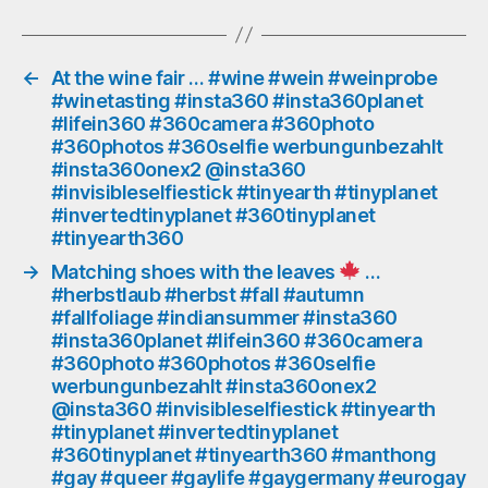
#blackandwhite
#schwarzweiss
#symmetryslam
#insta360
←
At the wine fair … #wine #wein #weinprobe
#winetasting #insta360 #insta360planet
#insta360planet
#lifein360 #360camera #360photo
#lifein360
#360photos #360selfie werbungunbezahlt
#360camera
#insta360onex2 @insta360
#360photo
#invisibleselfiestick #tinyearth #tinyplanet
#360photos
#invertedtinyplanet #360tinyplanet
#360selfie
#tinyearth360
werbungunbezahlt
#insta360onex2
→
Matching shoes with the leaves
…
@insta360
#herbstlaub #herbst #fall #autumn
#invisibleselfiestick
#fallfoliage #indiansummer #insta360
#insta360planet #lifein360 #360camera
#tinyearth
#360photo #360photos #360selfie
#tinyplanet
werbungunbezahlt #insta360onex2
#invertedtinyplanet
@insta360 #invisibleselfiestick #tinyearth
#360tinyplanet
#tinyplanet #invertedtinyplanet
#tinyearth360
#360tinyplanet #tinyearth360 #manthong
#gay #queer #gaylife #gaygermany #eurogay