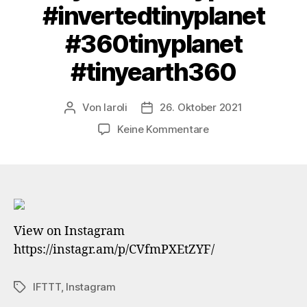
#invertedtinyplanet
#360tinyplanet
#tinyearth360
Von
laroli
26. Oktober 2021
Beitragsautor
Veröffentlichungsdatum
zu
Keine Kommentare
In
and
out
…
#durchgang
#passageway
View on Instagram
#tor
https://instagr.am/p/CVfmPXEtZYF/
#gate
#meisenheim
#untertor
IFTTT
,
Instagram
Schlagwörter
#klenkertor