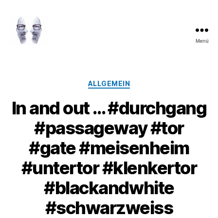
Menü
LAROLI
Kategorien
ALLGEMEIN
In and out … #durchgang
#passageway #tor
#gate #meisenheim
#untertor #klenkertor
#blackandwhite
#schwarzweiss