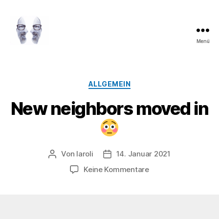
Menü
LAROLI
Kategorien
ALLGEMEIN
New neighbors moved in
Von
laroli
14. Januar 2021
Beitragsautor
Veröffentlichungsdatum
zu
Keine Kommentare
New
neighbors
moved
in