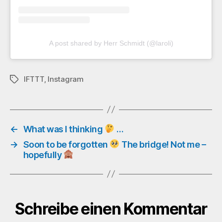
A post shared by Herr Schmidt (@laroli)
IFTTT
,
Instagram
Schlagwörter
←
What was I thinking
…
→
Soon to be forgotten
The bridge! Not me –
hopefully
Schreibe einen Kommentar