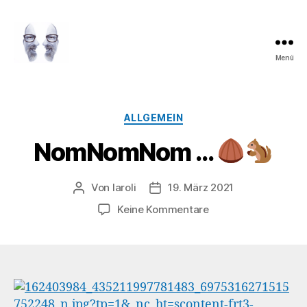
Menü
LAROLI
Kategorien
ALLGEMEIN
NomNomNom …
Von
laroli
19. März 2021
Beitragsautor
Veröffentlichungsdatum
zu
Keine Kommentare
NomNomNom
…