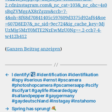
(
Ganzen Beitrag anzeigen
)
←
I dentify!
#identification #identifikation
#ispy #serious #ernst #pscamera
#photoshopcamera #pscameraapp #scify
#scifyart #gaylife #beardedgay
#saltandpepper #gaygermany
#gaydeutschland #instagay #instahomo
→
Spring has sprung!