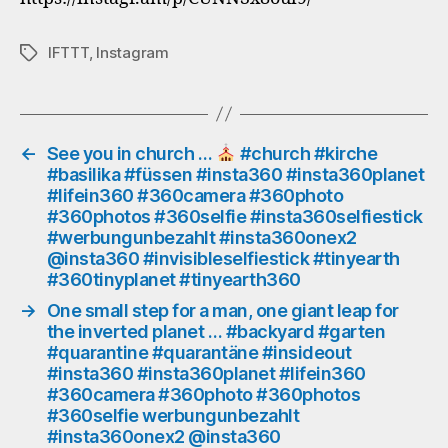
#friday
#friyay
IFTTT
,
Instagram
Schlagwörter
#freitag
#tgif
#bobblehead
#quarantine
#quarantäne
←
See you in church …
#church #kirche
#basilika #füssen #insta360 #insta360planet
#insideout
#lifein360 #360camera #360photo
#insta360
#360photos #360selfie #insta360selfiestick
#insta360planet
#werbungunbezahlt #insta360onex2
#lifein360
@insta360 #invisibleselfiestick #tinyearth
#360camera
#360tinyplanet #tinyearth360
#360photo
#360photos
→
One small step for a man, one giant leap for
#360selfie
the inverted planet … #backyard #garten
werbungunbezahlt
#quarantine #quarantäne #insideout
#insta360onex2
#insta360 #insta360planet #lifein360
#360camera #360photo #360photos
@insta360
#360selfie werbungunbezahlt
#invisibleselfiestick
#insta360onex2 @insta360
#tinyearth