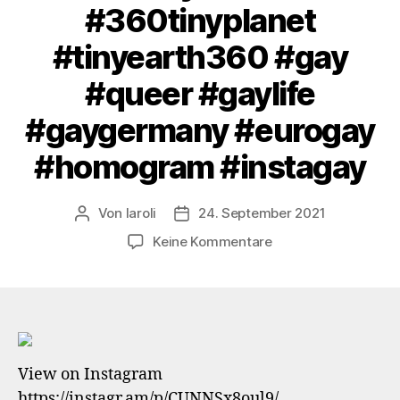
#360tinyplanet
#tinyearth360 #gay
#queer #gaylife
#gaygermany #eurogay
#homogram #instagay
Von
laroli
24. September 2021
Beitragsautor
Veröffentlichungsdatum
zu
Keine Kommentare
O
weekend,
where
art
thou
…
View on Instagram
#weekend
https://instagr.am/p/CUNNSx8oul9/
#wochenende