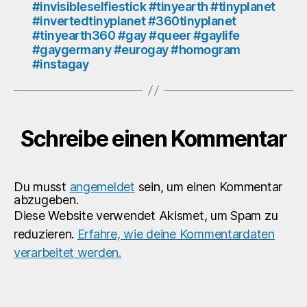
#invisibleselfiestick #tinyearth #tinyplanet
#360tinyplanet
#invertedtinyplanet #360tinyplanet
#tinyearth360
#tinyearth360 #gay #queer #gaylife
#gay
#gaygermany #eurogay #homogram
#queer
#instagay
#gaylife
#gaygermany
#eurogay
#homogram
#instagay
Schreibe einen Kommentar
Du musst
angemeldet
sein, um einen Kommentar
abzugeben.
Diese Website verwendet Akismet, um Spam zu
reduzieren.
Erfahre, wie deine Kommentardaten
verarbeitet werden.