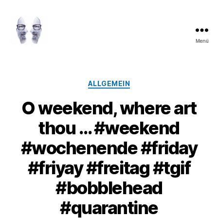
Menü
LAROLI
Kategorien
ALLGEMEIN
O weekend, where art
thou … #weekend
#wochenende #friday
#friyay #freitag #tgif
#bobblehead
#quarantine