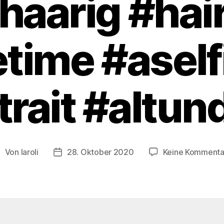
haarig #hai
etime #asel
trait #altun
Von
laroli
28. Oktober 2020
Keine Kommenta
eitragsautor
Veröffentlichungsdatum