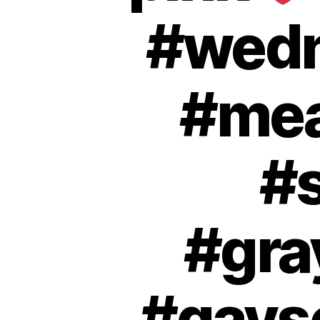
#wedn
#mea
#
#gra
#gays