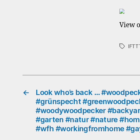
View o
IFTT
Schlagwö
←
Look who’s back … #woodpec
#grünspecht #greenwoodpec
#woodywoodpecker #backyar
#garten #natur #nature #h
#wfh #workingfromhome #gay