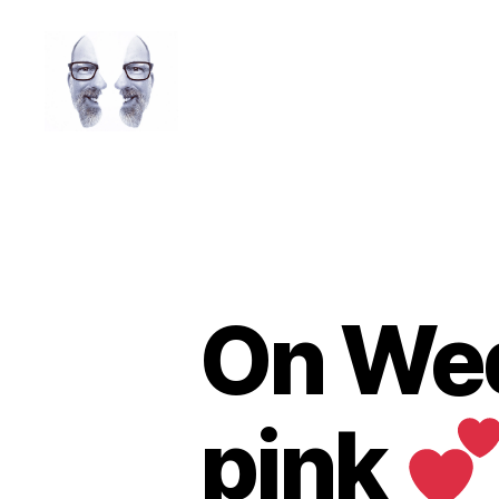
LAROLI
On Wed
pink