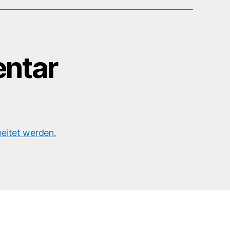
#instagay
#instahomo
#daddy
#gaydaddy
#haarig
ntar
#hairy
#selfietime
#aselfieaday
#portrait
#altundgrau
eitet werden.