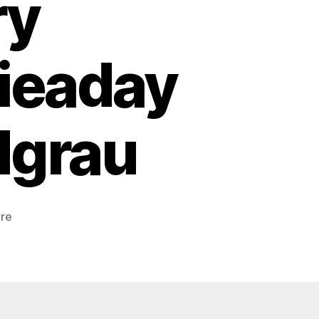
ry
fieaday
dgrau
zu
re
On
Wednesday’s
we
wear
pink