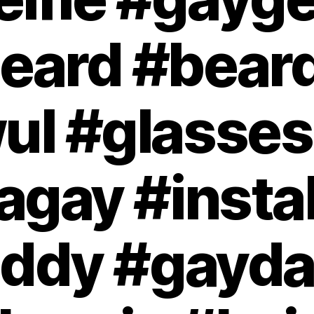
eard #beard
l #glasses 
tagay #inst
ddy #gayd