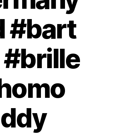
 #bart
#brille
ahomo
addy