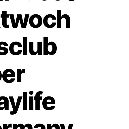
ttwoch
sclub
er
ylife
ermany