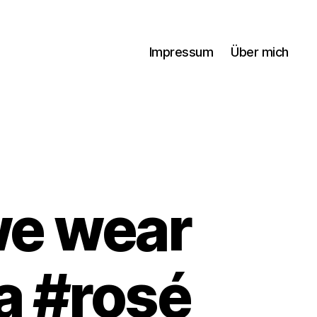
Impressum
Über mich
we wear
 #rosé