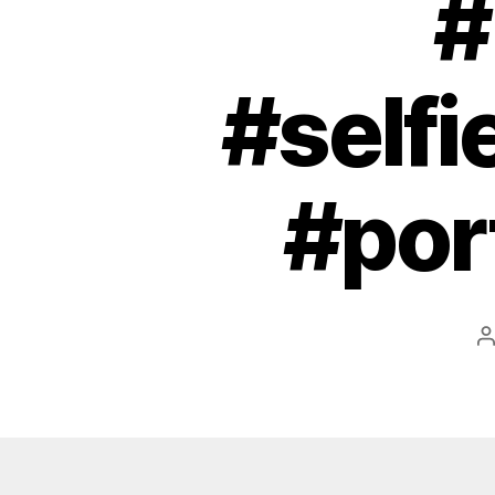
#
#selfi
#por
B