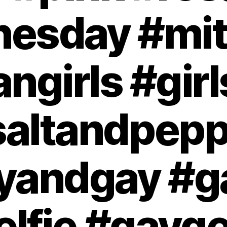
esday #mi
ngirls #girl
saltandpepp
yandgay #ga
elfie #gayg