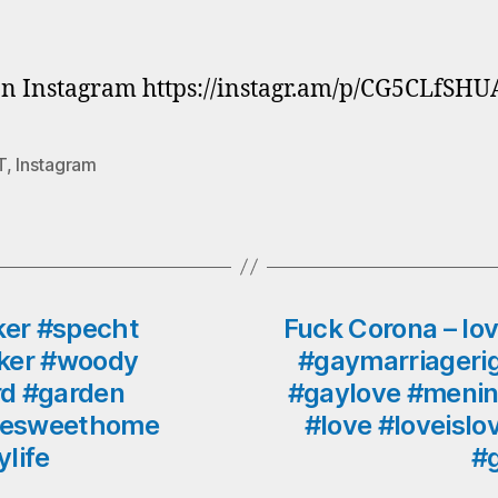
n Instagram https://instagr.am/p/CG5CLfSHU
T
,
Instagram
rter
ker #specht
Fuck Corona – lo
ker #woody
#gaymarriagerig
d #garden
#gaylove #meni
omesweethome
#love #loveisl
life
#