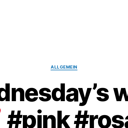
Kategorien
ALLGEMEIN
nesday’s 
#pink #rosa