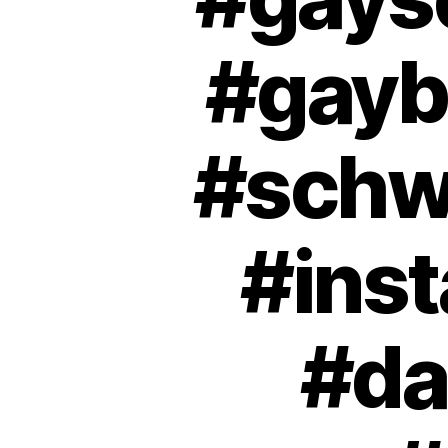
#gayb
#schwu
#ins
#da