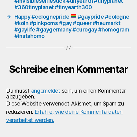
#invisibleselfiestick #tinyearth #tinyplanet
#m
#360tinyplanet #tinyearth360
#m
#t
→
Happy #colognepride
#gaypride #cologne
#köln #pinkpoms #gay #queer #heumarkt
#m
#gaylife #gaygermany #eurogay #homogram
#me
#instahomo
#m
Schreibe einen Kommentar
Du musst
angemeldet
sein, um einen Kommentar
abzugeben.
Diese Website verwendet Akismet, um Spam zu
reduzieren.
Erfahre, wie deine Kommentardaten
verarbeitet werden.