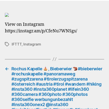
yes
but
#pr
will
View on Instagram
go
https://instagr.am/p/CfeNu7WNSgs/
on,
eve
IFTTT
,
Instagram
Schlagwörter
#g
#p
#qu
#ga
#g
←
Rochus Kapelle
, Bieberwier
#bieberwier
#rochuskapelle #panoramaweg
#e
#zugspitzarena #tirolerzugspitzarena
#h
#österreich #austria #tirol #wandern #hiking
#in
#insta360 #insta360planet #lifein360
#bu
#360camera #360photo #360photos
#m
#360selfie werbungunbezahlt
#pr
#insta360onex2 @insta360
#g