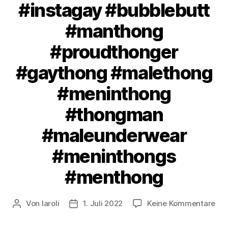
#instagay #bubblebutt
#manthong
#proudthonger
#gaythong #malethong
#meninthong
#thongman
#maleunderwear
#meninthongs
#menthong
zu
Von
laroli
1. Juli 2022
Keine Kommentare
Beitragsautor
Veröffentlichungsdatum
#pr
en