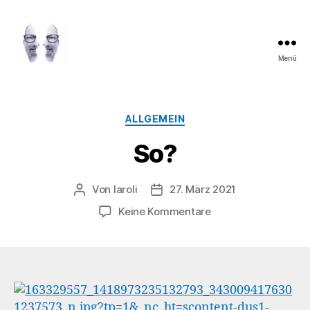
Menü
LAROLI
Kategorien
ALLGEMEIN
So?
Von
laroli
27. März 2021
Beitragsautor
Veröffentlichungsdatum
zu
Keine Kommentare
So?