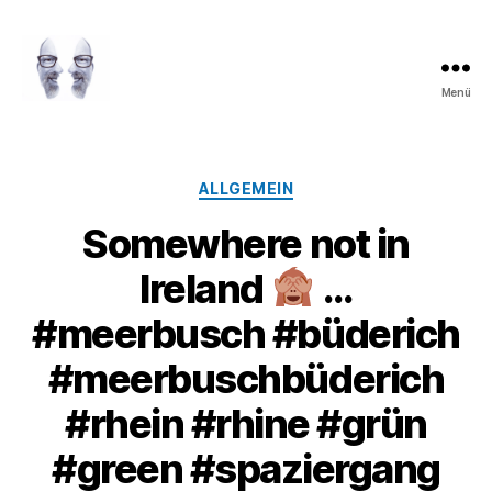
Menü
LAROLI
Kategorien
ALLGEMEIN
Somewhere not in
Ireland
…
#meerbusch #büderich
#meerbuschbüderich
#rhein #rhine #grün
#green #spaziergang