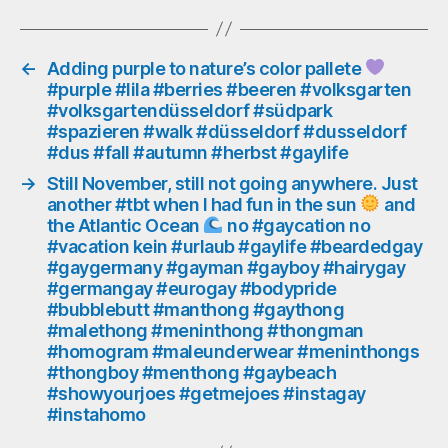
#grün
#green
#spaziergang
#walk
←
Adding purple to nature’s color pallete
#purple #lila #berries #beeren #volksgarten
#rheinufer
#volksgartendüsseldorf #südpark
#rhineriverbanks
#spazieren #walk #düsseldorf #dusseldorf
#outdoor
#dus #fall #autumn #herbst #gaylife
#draußen
→
Still November, still not going anywhere. Just
another #tbt when I had fun in the sun
and
the Atlantic Ocean
no #gaycation no
#vacation kein #urlaub #gaylife #beardedgay
#gaygermany #gayman #gayboy #hairygay
#germangay #eurogay #bodypride
#bubblebutt #manthong #gaythong
#malethong #meninthong #thongman
#homogram #maleunderwear #meninthongs
#thongboy #menthong #gaybeach
#showyourjoes #getmejoes #instagay
#instahomo