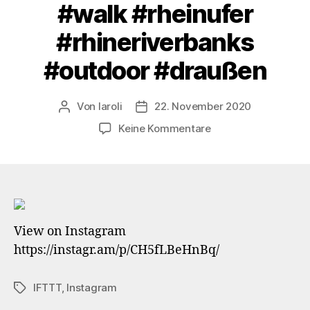
#walk #rheinufer
#rhineriverbanks
#outdoor #draußen
Von
laroli
22. November 2020
Beitragsautor
Veröffentlichungsdatum
zu
Keine Kommentare
Somewhere
not
in
Ireland
…
View on Instagram
#meerbusch
https://instagr.am/p/CH5fLBeHnBq/
#büderich
#meerbuschbüderic
#rhein
IFTTT
,
Instagram
Schlagwörter
#rhine