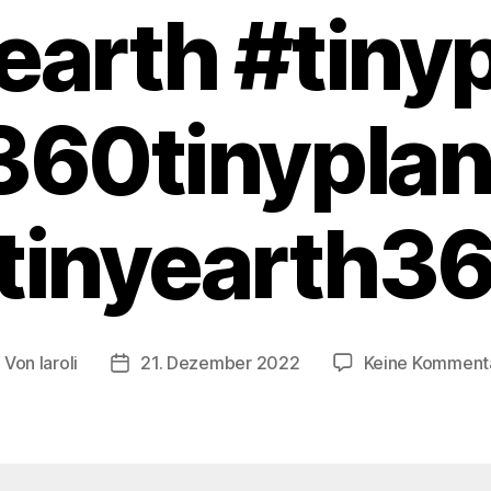
earth #tiny
360tinyplan
tinyearth3
Von
laroli
21. Dezember 2022
Keine Komment
eitragsautor
Veröffentlichungsdatum