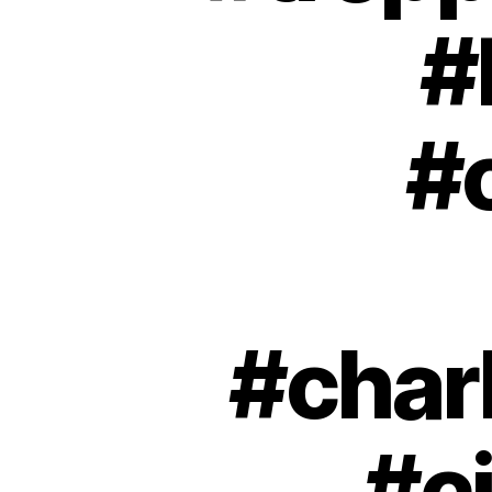
#
#
#char
#c