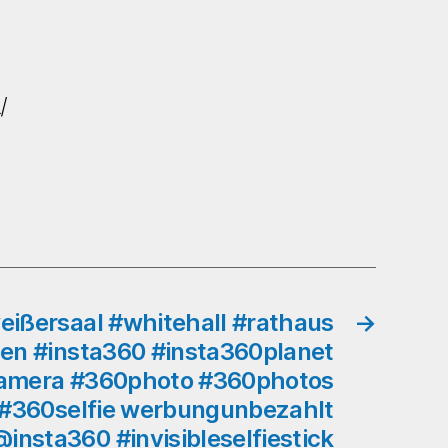
#krönungssaal
#coronationhall
#karlspreis
#charlemagne
#rathaus
/
#cityhall
#aachen
#insta360
#insta360planet
#lifein360
#360camera
#360photo
#360photos
#360video
eißersaal #whitehall #rathaus
→
#360selfie
hen #insta360 #insta360planet
werbungunbezahlt
camera #360photo #360photos
#insta360onex2
#360selfie werbungunbezahlt
@insta360
nsta360 #invisibleselfiestick
#invisibleselfiestick