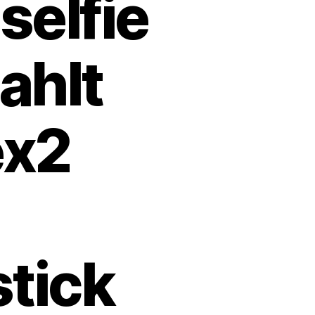
elfie
ahlt
ex2
stick