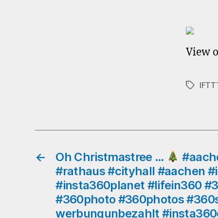
View o
IFTT
Schlagwö
←
Oh Christmastree …
#aache
#rathaus #cityhall #aachen #
#insta360planet #lifein360 
#360photo #360photos #360s
werbungunbezahlt #insta360