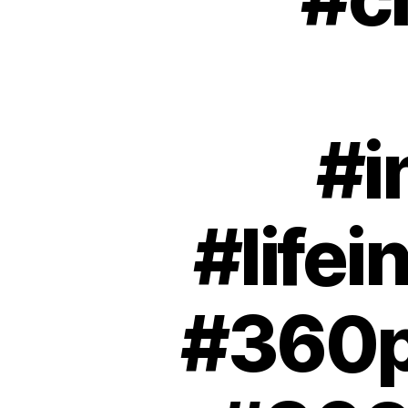
#i
#life
#360p