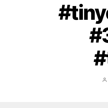
#tiny
#
#
B