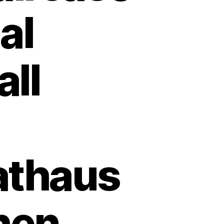
al
ll
athaus
hen