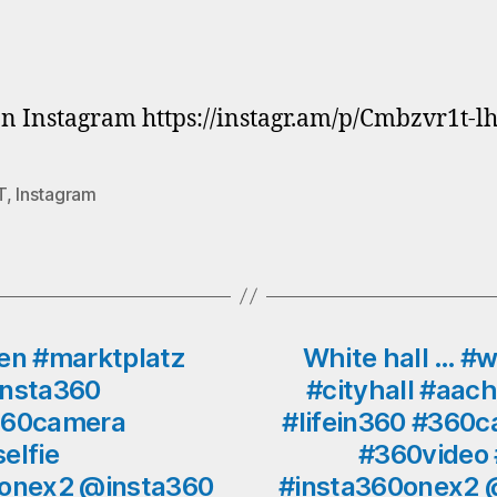
n Instagram https://instagr.am/p/Cmbzvr1t-lh
T
,
Instagram
rter
n #marktplatz
White hall … #w
insta360
#cityhall #aac
#360camera
#lifein360 #360
elfie
#360video 
onex2 @insta360
#insta360onex2 @i