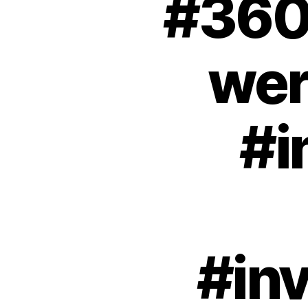
#360
wer
#i
#inv