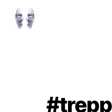
LAROLI
#trepp