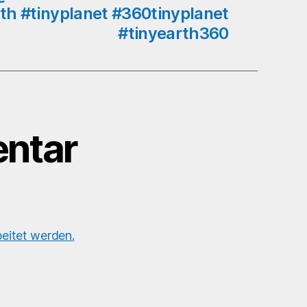
#tinyearth
th #tinyplanet #360tinyplanet
#tinyplanet
#tinyearth360
#360tinyplanet
#tinyearth360
ntar
eitet werden.