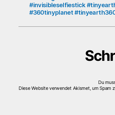
#invisibleselfiestick #tinyear
#360tinyplanet #tinyearth36
Schr
Du mus
Diese Website verwendet Akismet, um Spam z