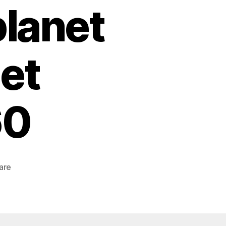
planet
et
60
zu
are
Staircase
…
#treppenhaus
#staircase