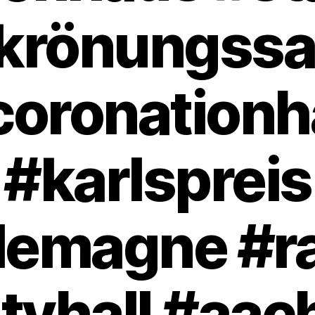
krönungssa
coronationha
#karlspreis
lemagne #r
ityhall #aac