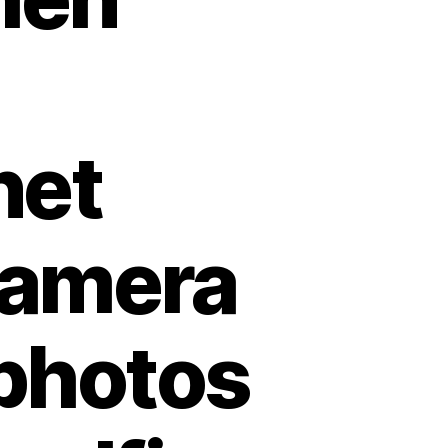
net
camera
photos