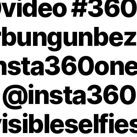
video #360s
bungunbez
nsta360on
@insta360
isibleselfie