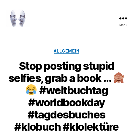
Menü
LAROLI
Kategorien
ALLGEMEIN
Stop posting stupid
selfies, grab a book …
#weltbuchtag
#worldbookday
#tagdesbuches
#klobuch #klolektüre