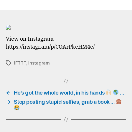
Stop
posting
stupid
selfies,
grab
a
View on Instagram
book
https://instagr.am/p/COArPkeHM4e/
…
IFTTT
,
Instagram
Schlagwörter
#weltbuchtag
#worldbookday
#tagdesbuches
#klobuch
#klolektüre
←
He’s got the whole world, in his hands
…
#toiletbook
→
Stop posting stupid selfies, grab a book …
#books
#bücher
#reading
#lesen
#lesenmachtglückli