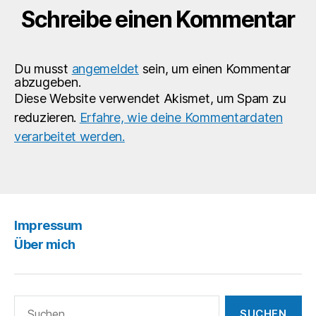
Schreibe einen Kommentar
#beardedgay
#saltandpepper
#gaygermany
#gaydeutschland
Du musst
angemeldet
sein, um einen Kommentar
#instagay
abzugeben.
#instahomo
Diese Website verwendet Akismet, um Spam zu
reduzieren.
Erfahre, wie deine Kommentardaten
verarbeitet werden.
Impressum
Über mich
Suchen