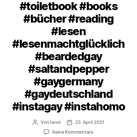
#toiletbook #books
#bücher #reading
#lesen
#lesenmachtglücklich
#beardedgay
#saltandpepper
#gaygermany
#gaydeutschland
#instagay #instahomo
Von
laroli
23. April 2021
Beitragsautor
Veröffentlichungsdatum
zu
Keine Kommentare