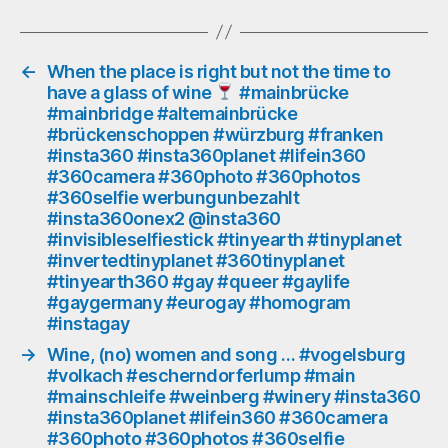
#dom
#cathedral
#insta360
#insta360planet
←
When the place is right but not the time to
have a glass of wine
#mainbrücke
#lifein360
#mainbridge #altemainbrücke
#360camera
#brückenschoppen #würzburg #franken
#360photo
#insta360 #insta360planet #lifein360
#360photos
#360camera #360photo #360photos
#360selfie
#360selfie werbungunbezahlt
werbungunbezahlt
#insta360onex2 @insta360
#insta360onex2
#invisibleselfiestick #tinyearth #tinyplanet
@insta360
#invertedtinyplanet #360tinyplanet
#invisibleselfiestick
#tinyearth360 #gay #queer #gaylife
#tinyearth
#gaygermany #eurogay #homogram
#tinyplanet
#instagay
#invertedtinyplanet
→
Wine, (no) women and song … #vogelsburg
#360tinyplanet
#volkach #escherndorferlump #main
#tinyearth360
#mainschleife #weinberg #winery #insta360
#insta360planet #lifein360 #360camera
#360photo #360photos #360selfie