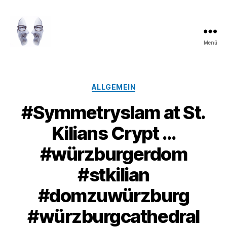
Menü
LAROLI
Kategorien
ALLGEMEIN
#Symmetryslam at St.
Kilians Crypt …
#würzburgerdom
#stkilian
#domzuwürzburg
#würzburgcathedral