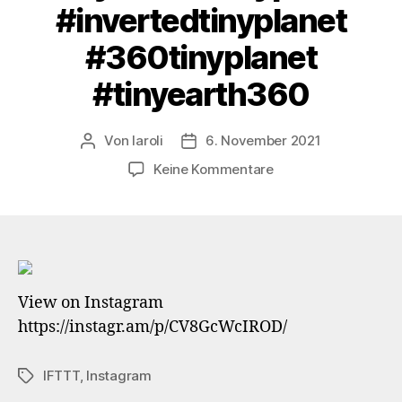
#invertedtinyplanet
#360tinyplanet
#tinyearth360
Von
laroli
6. November 2021
Beitragsautor
Veröffentlichungsdatum
zu
Keine Kommentare
#Symmetryslam
at
St.
Kilians
Crypt
…
View on Instagram
#würzburgerdom
https://instagr.am/p/CV8GcWcIROD/
#stkilian
#domzuwürzburg
#würzburgcathedra
IFTTT
,
Instagram
Schlagwörter
#kirche