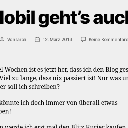
obil geht’s auc
Von
laroli
12. März 2013
Keine Kommentar
Beitragsautor
Veröffentlichungsdatum
l Wochen ist es jetzt her, dass ich den Blog ges
Viel zu lange, dass nix passiert ist! Nur was 
r soll ich schreiben?
könnte ich doch immer von überall etwas
ben!
 werde ich erst mal den Blitz Kurier kaufen,