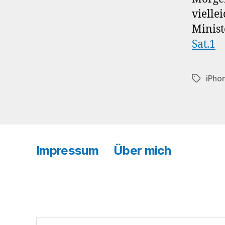
vielle
Minist
Sat.1
iPho
Schlagwö
Impressum
Über mich
Suchen