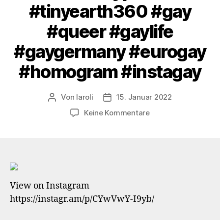
#tinyearth360 #gay
#queer #gaylife
#gaygermany #eurogay
#homogram #instagay
Von
laroli
15. Januar 2022
Beitragsautor
Veröffentlichungsdatum
zu
Keine Kommentare
Who
you
gonna
call?
#volksgarten
View on Instagram
#südpark
https://instagr.am/p/CYwVwY-I9yb/
#düsseldorf
#dus