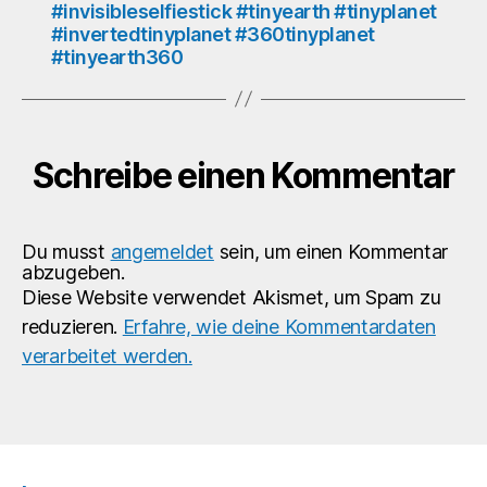
#invisibleselfiestick #tinyearth #tinyplanet
#gay
#invertedtinyplanet #360tinyplanet
#queer
#tinyearth360
#gaylife
#gaygermany
#eurogay
#homogram
#instagay
Schreibe einen Kommentar
Du musst
angemeldet
sein, um einen Kommentar
abzugeben.
Diese Website verwendet Akismet, um Spam zu
reduzieren.
Erfahre, wie deine Kommentardaten
verarbeitet werden.