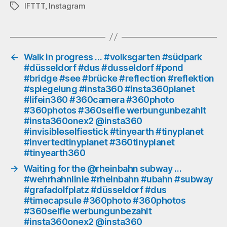
#dusseldorf
IFTTT
,
Instagram
Schlagwörter
#walking
#walk
#gehen
#spazieren
#insta360
←
Walk in progress … #volksgarten #südpark
#düsseldorf #dus #dusseldorf #pond
#insta360planet
#bridge #see #brücke #reflection #reflektion
#lifein360
#spiegelung #insta360 #insta360planet
#360camera
#lifein360 #360camera #360photo
#360photo
#360photos #360selfie werbungunbezahlt
#360photos
#insta360onex2 @insta360
#360selfie
#invisibleselfiestick #tinyearth #tinyplanet
werbungunbezahlt
#invertedtinyplanet #360tinyplanet
#insta360onex2
#tinyearth360
@insta360
#invisibleselfiestick
→
Waiting for the @rheinbahn subway …
#wehrhahnlinie #rheinbahn #ubahn #subway
#tinyearth
#grafadolfplatz #düsseldorf #dus
#tinyplanet
#timecapsule #360photo #360photos
#invertedtinyplanet
#360selfie werbungunbezahlt
#360tinyplanet
#insta360onex2 @insta360
#tinyearth360