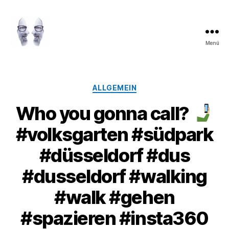
Menü
LAROLI
Kategorien
ALLGEMEIN
Who you gonna call?
#volksgarten #südpark
#düsseldorf #dus
#dusseldorf #walking
#walk #gehen
#spazieren #insta360