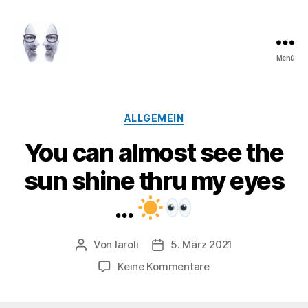
Menü
LAROLI
Kategorien
ALLGEMEIN
You can almost see the
sun shine thru my eyes
…
Von
laroli
5. März 2021
Beitragsautor
Veröffentlichungsdatum
zu
Keine Kommentare
You
can