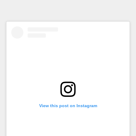
almost
see
the
sun
shine
thru
my
eyes
…
View this post on Instagram