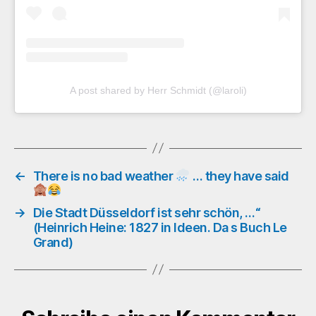
A post shared by Herr Schmidt (@laroli)
←
There is no bad weather
… they have said
→
Die Stadt Düsseldorf ist sehr schön, …“
(Heinrich Heine: 1827 in Ideen. Da s Buch Le
Grand)