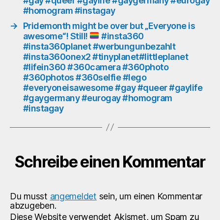
#gay #queer #gaylife #gaygermany #eurogay
#zi
#homogram #instagay
#al
#bi
→
Pridemonth might be over but „Everyone is
#be
awesome“! Still!
#insta360
#dü
#insta360planet #werbungunbezahlt
#g
#insta360onex2 #tinyplanet#littleplanet
#qu
#lifein360 #360camera #360photo
#360photos #360selfie #lego
#ga
#everyoneisawesome #gay #queer #gaylife
#g
#gaygermany #eurogay #homogram
#eu
#instagay
#h
#in
Schreibe einen Kommentar
Du musst
angemeldet
sein, um einen Kommentar
abzugeben.
Diese Website verwendet Akismet, um Spam zu