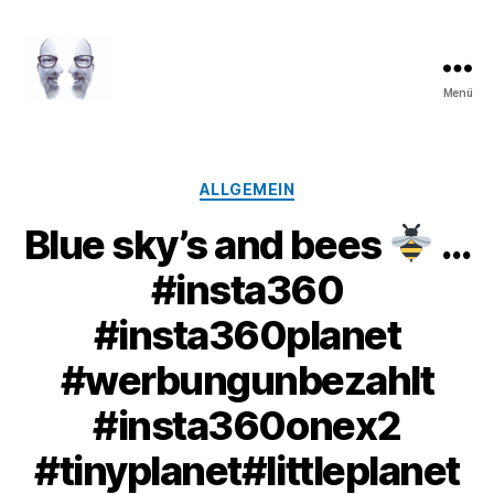
Menü
LAROLI
Kategorien
ALLGEMEIN
Blue sky’s and bees
…
#insta360
#insta360planet
#werbungunbezahlt
#insta360onex2
#tinyplanet#littleplanet