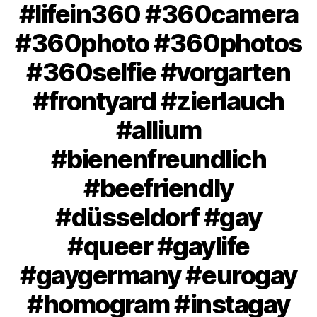
#lifein360 #360camera
#360photo #360photos
#360selfie #vorgarten
#frontyard #zierlauch
#allium
#bienenfreundlich
#beefriendly
#düsseldorf #gay
#queer #gaylife
#gaygermany #eurogay
#homogram #instagay