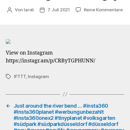
zu
Von
laroli
7. Juli 2021
Keine Kommentare
Beitragsautor
Veröffentlichungsdatum
Blu
sky
an
bee
…
View on Instagram
#in
https://instagr.am/p/CRByTGPHUNN/
#in
#we
#in
IFTTT
,
Instagram
Schlagwörter
#ti
#li
#3
#3
#36
←
Just around the river bend … #insta360
#insta360planet #werbungunbezahlt
#36
#insta360onex2 #tinyplanet #volksgarten
#vo
#südpark #südparkdüsseldorf #düsseldorf
#fr