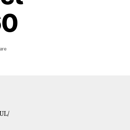
60
zu
are
Caught
in
the
Christmas
bubble
…
#einkaufszentrum
#shoppingcentre
UL/
#shoppingcenter
#mall