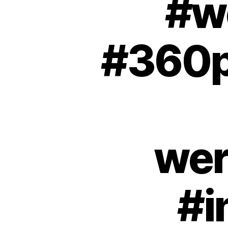
#w
#360p
wer
#i