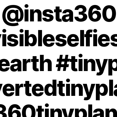
@insta360
isibleselfie
earth #tiny
vertedtinypl
360tinyplan