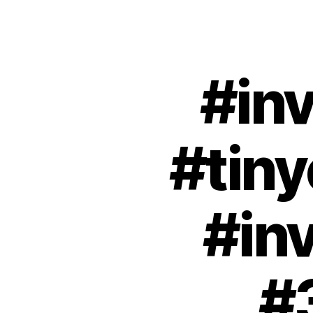
#inv
#tiny
#in
#