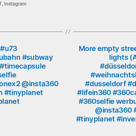
T
,
Instagram
rter
#u73
More empty stre
#ubahn #subway
lights 
 #timecapsule
#düsseldor
elfie
#weihnachtsb
onex2 @insta360
#dusseldorf #d
th #tinyplanet
#lifein360 #360
planet
#360selfie werb
@insta360 #i
#tinyplanet #inve