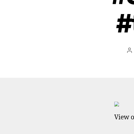
#
Be
View o