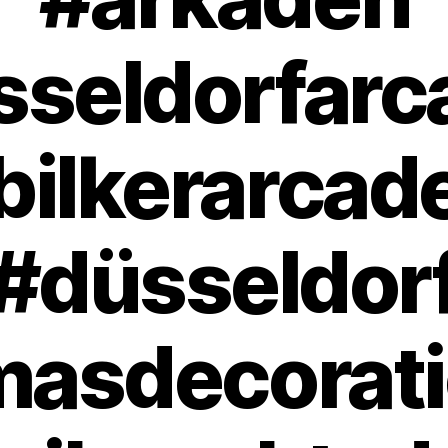
sseldorfarc
bilkerarcad
#düsseldor
asdecorat