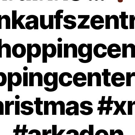
inkaufszent
hoppingcen
pingcenter
ristmas #
#arkaden