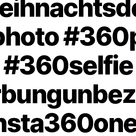
eihnachtsd
hoto #360
#360selfie
bungunbez
nsta360on