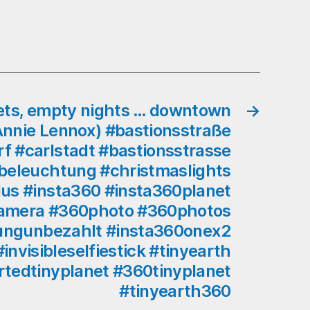
#christmas
#xmas
#arkaden
#düsseldorfarcaden
#bilkerarcaden
#düsseldorf
#xmasdecorations
ets, empty nights … downtown
→
#weihnachtsdeko
(Annie Lennox) #bastionsstraße
#360photo
f #carlstadt #bastionsstrasse
#360photos
eleuchtung #christmaslights
#360selfie
us #insta360 #insta360planet
werbungunbezahlt
#insta360onex2
camera #360photo #360photos
@insta360
ungunbezahlt #insta360onex2
#invisibleselfiestick
nvisibleselfiestick #tinyearth
#tinyearth
rtedtinyplanet #360tinyplanet
#tinyplanet
#invertedtinyplanet
#tinyearth360
#360tinyplanet