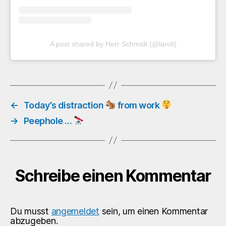
A post shared by Herr Schmidt (@laroli)
←
Today’s distraction
from work
→
Peephole …
Schreibe einen Kommentar
Du musst
angemeldet
sein, um einen Kommentar
abzugeben.