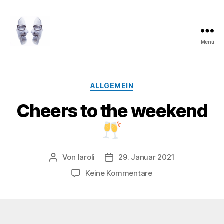
Menü
LAROLI
Kategorien
ALLGEMEIN
Cheers to the weekend
Von
laroli
29. Januar 2021
Beitragsautor
Veröffentlichungsdatum
zu
Keine Kommentare
Cheers
to
the
weekend