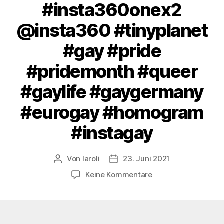
#insta360onex2
@insta360 #tinyplanet
#gay #pride
#pridemonth #queer
#gaylife #gaygermany
#eurogay #homogram
#instagay
Von
laroli
23. Juni 2021
Beitragsautor
Veröffentlichungsdatum
zu
Keine Kommentare
Flagge
zeigen!
#farbebekennen