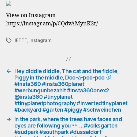
#euro2020
#gerhun
View on Instagram
#rainbow
https://instagr.am/p/CQdvAMynK2r/
#insta360
#insta360planet
#werbungunbezahlt
IFTTT
,
Instagram
Schlagwörter
#insta360onex2
@insta360
#tinyplanet
#gay
#pride
←
Hey diddle diddle, The cat and the fiddle,
Piggy in the middle, Doo-a-poo-poo
#pridemonth
#insta360 #insta360planet
#queer
#werbungunbezahlt #insta360onex2
#gaylife
@insta360 #tinyplanet
#gaygermany
#tinyplanetphotography #invertedtinyplanet
#eurogay
#backyard #garten #piggy #schweinchen
#homogram
#instagay
→
In the park, where the trees have faces and
eyes are following you
…#volksgarten
#südpark #southpark #düsseldorf