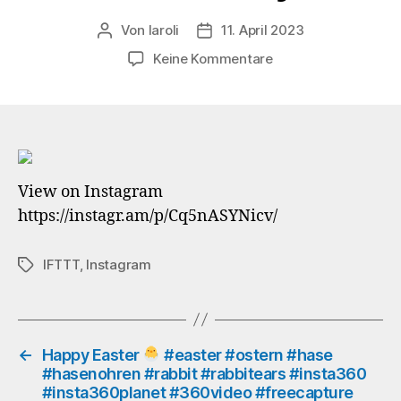
Von
laroli
11. April 2023
Beitragsautor
Veröffentlichungsdatum
zu
Keine Kommentare
Fly,
Robin
fly
…
#sauerland
#lennestadt
View on Instagram
#gay
https://instagr.am/p/Cq5nASYNicv/
#queer
#gaygermany
#eurogay
IFTTT
,
Instagram
Schlagwörter
#homogram
#instagay
#schwul
#insta360
#insta360planet
←
Happy Easter
#easter #ostern #hase
#hasenohren #rabbit #rabbitears #insta360
#lifein360
#insta360planet #360video #freecapture
#360camera