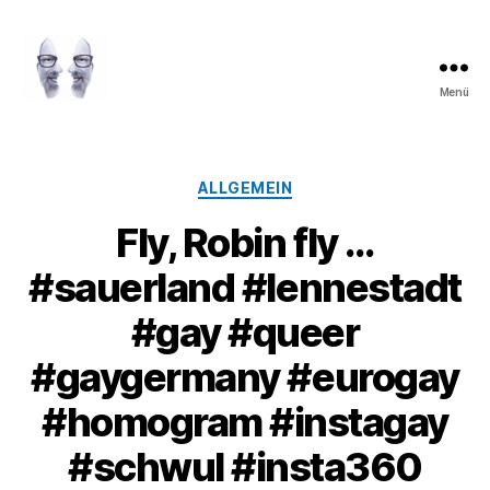
Menü
LAROLI
Kategorien
ALLGEMEIN
Fly, Robin fly …
#sauerland #lennestadt
#gay #queer
#gaygermany #eurogay
#homogram #instagay
#schwul #insta360