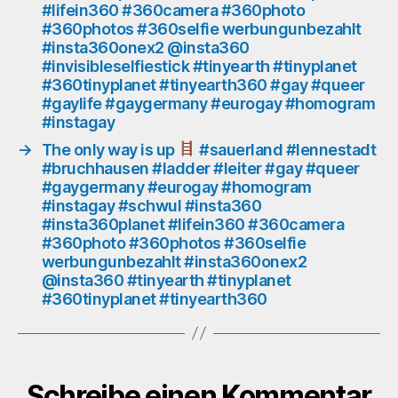
#lifein360 #360camera #360photo
#360photo
#360photos #360selfie werbungunbezahlt
#360photos
#insta360onex2 @insta360
#360selfie
#invisibleselfiestick #tinyearth #tinyplanet
werbungunbezahlt
#360tinyplanet #tinyearth360 #gay #queer
#insta360onex2
#gaylife #gaygermany #eurogay #homogram
@insta360
#instagay
#hyperlapse
#tinyearth
→
The only way is up
#sauerland #lennestadt
#bruchhausen #ladder #leiter #gay #queer
#tinyplanet
#gaygermany #eurogay #homogram
#360tinyplanet
#instagay #schwul #insta360
#tinyearth360
#insta360planet #lifein360 #360camera
#throwaway
#360photo #360photos #360selfie
werbungunbezahlt #insta360onex2
@insta360 #tinyearth #tinyplanet
#360tinyplanet #tinyearth360
Schreibe einen Kommentar