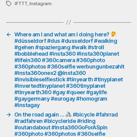
#hände
IFTTT
,
Instagram
Schlagwörter
#bighands
#großehände
#garten
#backyard
#instafun
←
Where am I and what am I doing here?
#düsseldorf #dus #dusseldorf #walking
#insta360
#gehen #spaziergang #walk #stroll
#insta360planet
#bobblehead #insta360 #insta360planet
#lifein360
#lifein360 #360camera #360photo
#360camera
#360photos #360selfie werbungunbezahlt
#360photo
#insta360onex2 @insta360
#360photos
#invisibleselfiestick #tinyearth #tinyplanet
#360selfie
#invertedtinyplanet #360tinyplanet
werbungunbezahlt
#tinyearth360 #gay #queer #gaylife
#insta360onex2
#gaygermany #eurogay #homogram
@insta360
#instagay
#invisibleselfiestick
→
On the road again …
#bicycle #fahrrad
#tinyearth
#radfahren #bicycleride #riding
#tinyplanet
#outandabout #Insta360GoForASpin
#invertedtinyplanet
#360photo #360photos #360selfie
#360tinyplanet