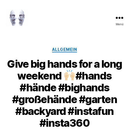
Menü
LAROLI
Kategorien
ALLGEMEIN
Give big hands for a long
weekend
#hands
#hände #bighands
#großehände #garten
#backyard #instafun
#insta360