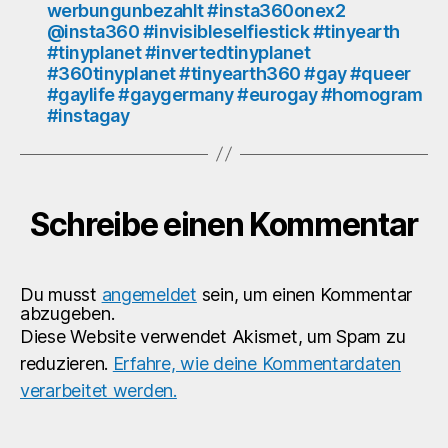
werbungunbezahlt #insta360onex2
#tinyearth360
@insta360 #invisibleselfiestick #tinyearth
#gay
#tinyplanet #invertedtinyplanet
#queer
#360tinyplanet #tinyearth360 #gay #queer
#gaylife
#gaylife #gaygermany #eurogay #homogram
#gaygermany
#instagay
#eurogay
#homogram
#instagay
Schreibe einen Kommentar
Du musst
angemeldet
sein, um einen Kommentar
abzugeben.
Diese Website verwendet Akismet, um Spam zu
reduzieren.
Erfahre, wie deine Kommentardaten
verarbeitet werden.