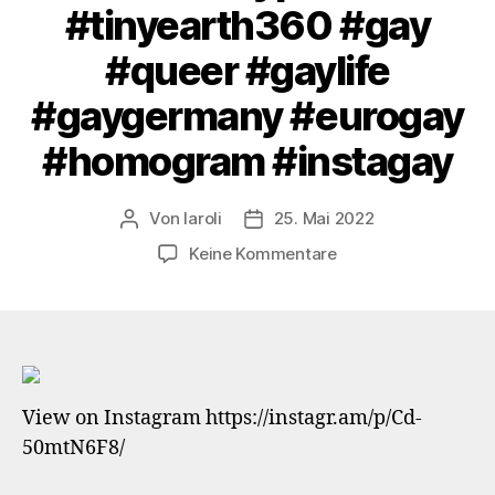
#tinyearth360 #gay
#queer #gaylife
#gaygermany #eurogay
#homogram #instagay
Von
laroli
25. Mai 2022
Beitragsautor
Veröffentlichungsdatum
zu
Keine Kommentare
Give
big
hands
for
a
long
View on Instagram https://instagr.am/p/Cd-
weekend
50mtN6F8/
#hands