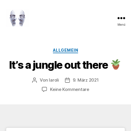
Menü
LAROLI
Kategorien
ALLGEMEIN
It’s a jungle out there
Von
laroli
9. März 2021
Beitragsautor
Veröffentlichungsdatum
zu
Keine Kommentare
It’s
a
jungle
out
there