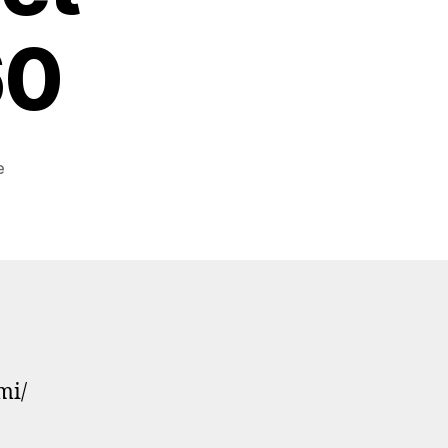
60
zu
e
It’s
the
kings
avenue
#electricarc
#königsallee
#electricarc
#xmas
mi/
#weihnacht
#lichtbogen