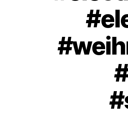
#el
#weih
#
#