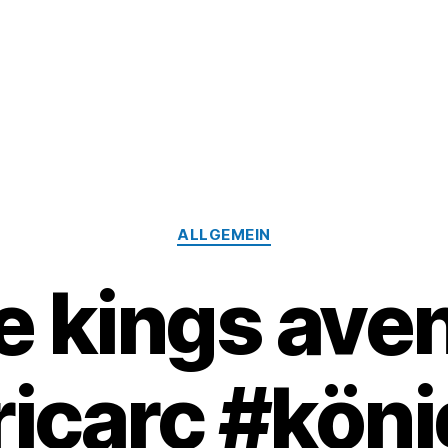
Kategorien
ALLGEMEIN
the kings av
ricarc #köni