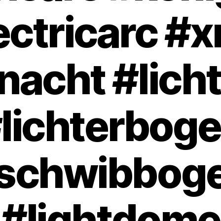
ectricarc #
nacht #lich
lichterbog
schwibbog
#lightdome