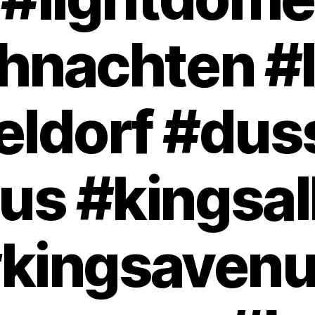
hnachten #l
ldorf #dus
us #kingsal
kingsaven