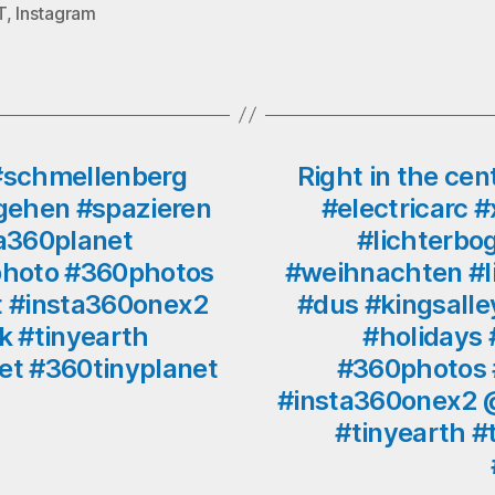
T
,
Instagram
rter
#schmellenberg
Right in the cen
gehen #spazieren
#electricarc 
a360planet
#lichterbo
photo #360photos
#weihnachten #l
t #insta360onex2
#dus #kingsalle
ck #tinyearth
#holidays
net #360tinyplanet
#360photos 
#insta360onex2 @i
#tinyearth #