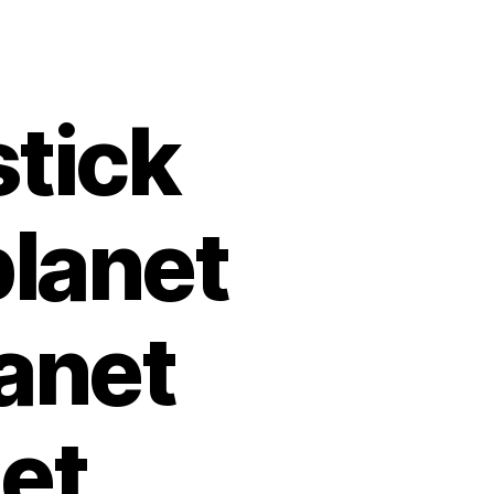
stick
planet
anet
et