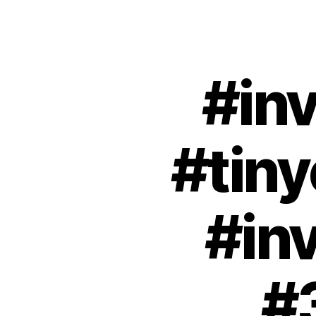
#inv
#tiny
#in
#