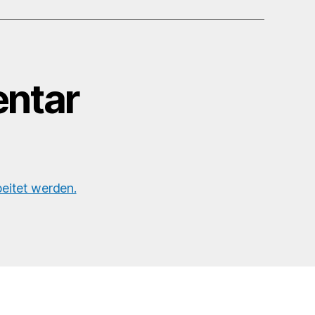
#tinyearth
#tinyplanet
#invertedtinyplanet
#360tinyplanet
#tinyearth360
ntar
eitet werden.