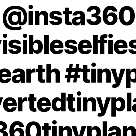
@insta360
isibleselfie
earth #tiny
vertedtinypl
360tinyplan