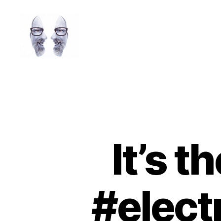
LAROLI
It’s 
#elect