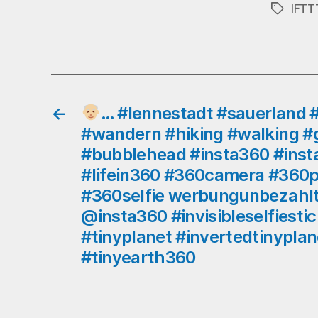
IFTT
Schlagwö
←
… #lennestadt #sauerland 
#wandern #hiking #walking #
#bubblehead #insta360 #inst
#lifein360 #360camera #360
#360selfie werbungunbezahl
@insta360 #invisibleselfiesti
#tinyplanet #invertedtinypla
#tinyearth360