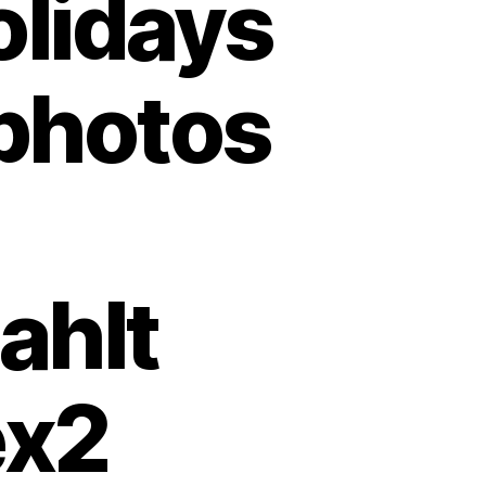
olidays
photos
ahlt
ex2