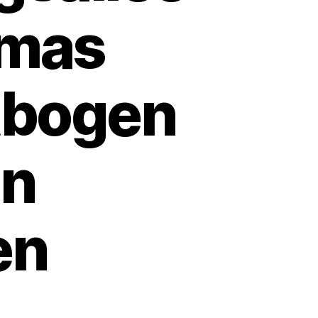
xmas
tbogen
en
en