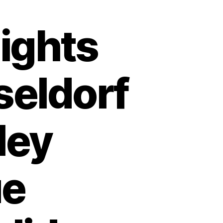
ights
seldorf
ley
ue