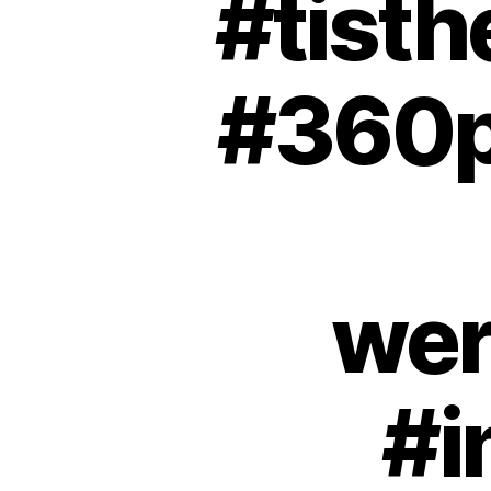
#tisth
#360p
wer
#i