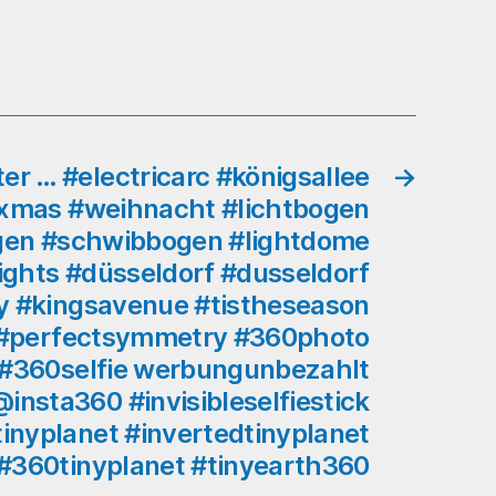
#lichterbogen
#schwibbogen
#lightdome
#weihnachten
#lights
#düsseldorf
#dusseldorf
ter … #electricarc #königsallee
→
#dus
#xmas #weihnacht #lichtbogen
#kingsalley
gen #schwibbogen #lightdome
#kingsavenue
ights #düsseldorf #dusseldorf
#tistheseason
y #kingsavenue #tistheseason
#holidays
#360photo
 #perfectsymmetry #360photo
#360photos
#360selfie werbungunbezahlt
#360selfie
nsta360 #invisibleselfiestick
werbungunbezahlt
tinyplanet #invertedtinyplanet
#insta360onex2
@insta360
#360tinyplanet #tinyearth360
#invisibleselfiestick