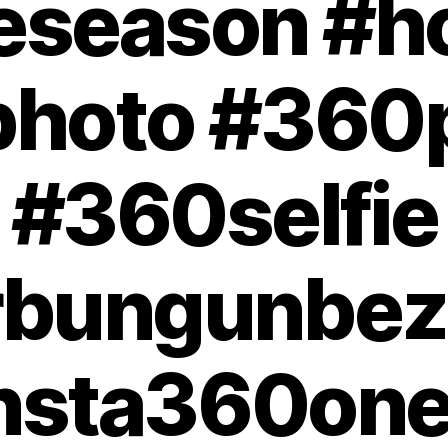
eseason #h
hoto #360
#360selfie
bungunbez
nsta360on