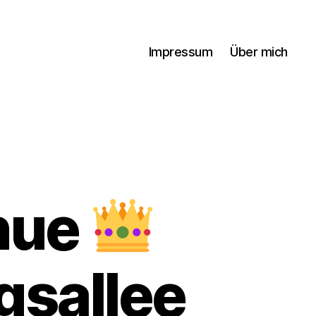
Impressum
Über mich
enue
gsallee