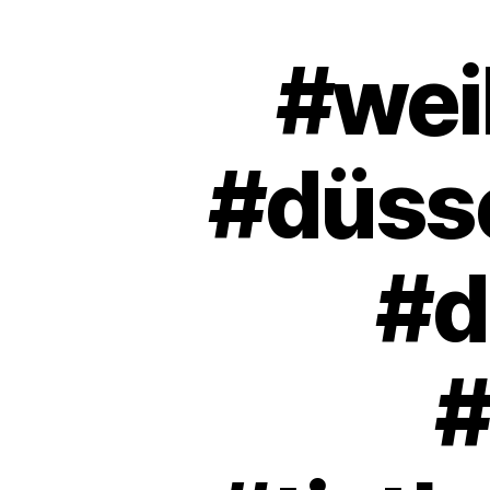
#wei
#düsse
#d
#