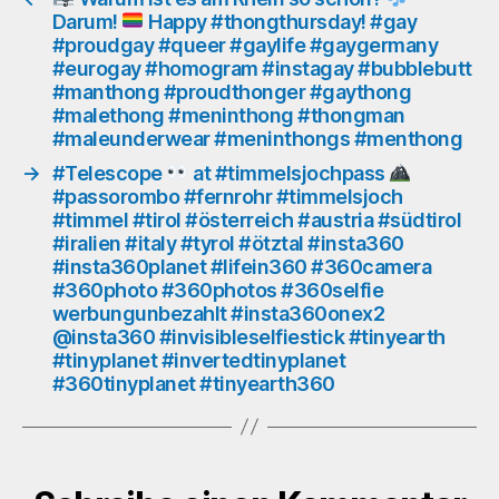
Darum!
Happy #thongthursday! #gay
#li
#proudgay #queer #gaylife #gaygermany
#3
#eurogay #homogram #instagay #bubblebutt
#3
#manthong #proudthonger #gaythong
#3
#malethong #meninthong #thongman
#36
#maleunderwear #meninthongs #menthong
we
#i
→
#Telescope
at #timmelsjochpass
@i
#passorombo #fernrohr #timmelsjoch
#in
#timmel #tirol #österreich #austria #südtirol
#ti
#iralien #italy #tyrol #ötztal #insta360
#insta360planet #lifein360 #360camera
#ti
#360photo #360photos #360selfie
#in
werbungunbezahlt #insta360onex2
#36
@insta360 #invisibleselfiestick #tinyearth
#ti
#tinyplanet #invertedtinyplanet
#360tinyplanet #tinyearth360