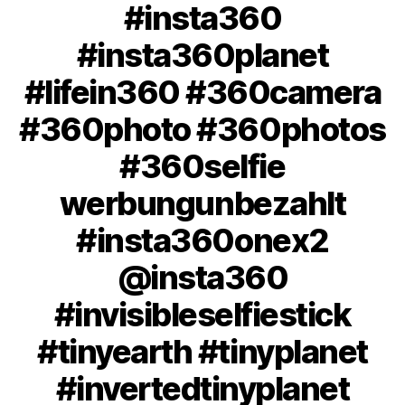
#insta360
#insta360planet
#lifein360 #360camera
#360photo #360photos
#360selfie
werbungunbezahlt
#insta360onex2
@insta360
#invisibleselfiestick
#tinyearth #tinyplanet
#invertedtinyplanet