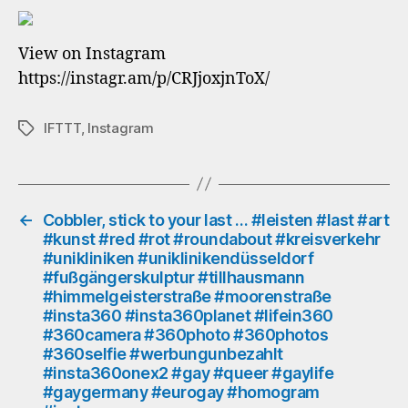
po
…
View on Instagram
#s
https://instagr.am/p/CRJjoxjnToX/
#v
#p
#t
IFTTT
,
Instagram
Schlagwörter
#d
#i
#i
#i
#l
←
Cobbler, stick to your last … #leisten #last #art
#kunst #red #rot #roundabout #kreisverkehr
#3
#unikliniken #uniklinikendüsseldorf
#3
#fußgängerskulptur #tillhausmann
#3
#himmelgeisterstraße #moorenstraße
#3
#insta360 #insta360planet #lifein360
#w
#360camera #360photo #360photos
#i
#360selfie #werbungunbezahlt
#g
#insta360onex2 #gay #queer #gaylife
#q
#gaygermany #eurogay #homogram
#g