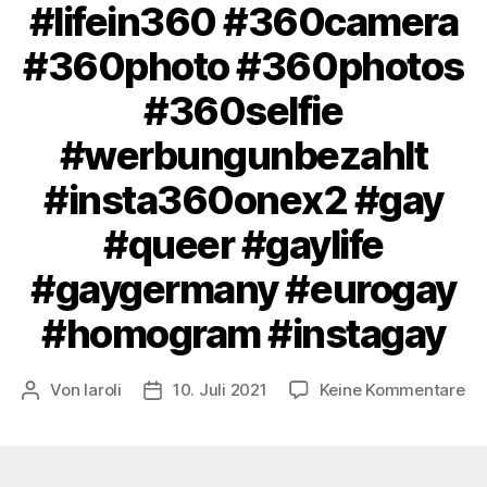
#lifein360 #360camera
#360photo #360photos
#360selfie
#werbungunbezahlt
#insta360onex2 #gay
#queer #gaylife
#gaygermany #eurogay
#homogram #instagay
zu
Von
laroli
10. Juli 2021
Keine Kommentare
Beitragsautor
Veröffentlichungsdatum
St
by
by
th