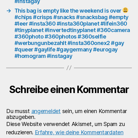
#instagay
#g
→
This bag is empty like the weekend is over
#e
#chips #crisps #snacks #snacksbag #empty
#h
#leer #insta360 #insta360planet #lifein360
#i
#tinyplanet #invertedtinyplanet #360camera
#360photo #360photos #360selfie
#werbungunbezahlt #insta360onex2 #gay
#queer #gaylife #gaygermany #eurogay
#homogram #instagay
Schreibe einen Kommentar
Du musst
angemeldet
sein, um einen Kommentar
abzugeben.
Diese Website verwendet Akismet, um Spam zu
reduzieren.
Erfahre, wie deine Kommentardaten