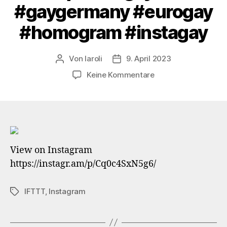
#gaygermany #eurogay
#homogram #instagay
Von
laroli
9. April 2023
Beitragsautor
Veröffentlichungsdatum
zu
Keine Kommentare
Happy
Easter
#easter
#ostern
#hase
View on Instagram
#hasenohren
https://instagr.am/p/Cq0c4SxN5g6/
#rabbit
#rabbitears
#insta360
IFTTT
,
Instagram
Schlagwörter
#insta360planet
#360video
#freecapture