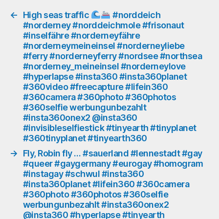
#lifein360
#360camera
←
High seas traffic
#norddeich
#norderney #norddeichmole #frisonaut
#360photo
#inselfähre #norderneyfähre
#360photos
#norderneymeineinsel #norderneyliebe
#360selfie
#ferry #norderneyferry #nordsee #northsea
werbungunbezahlt
#norderney_meineinsel #norderneylove
#insta360onex2
#hyperlapse #insta360 #insta360planet
@insta360
#360video #freecapture #lifein360
#invisibleselfiestick
#360camera #360photo #360photos
#tinyearth
#360selfie werbungunbezahlt
#tinyplanet
#insta360onex2 @insta360
#360tinyplanet
#invisibleselfiestick #tinyearth #tinyplanet
#tinyearth360
#360tinyplanet #tinyearth360
#gay
→
Fly, Robin fly … #sauerland #lennestadt #gay
#queer
#queer #gaygermany #eurogay #homogram
#gaylife
#instagay #schwul #insta360
#gaygermany
#insta360planet #lifein360 #360camera
#eurogay
#360photo #360photos #360selfie
#homogram
werbungunbezahlt #insta360onex2
#instagay
@insta360 #hyperlapse #tinyearth