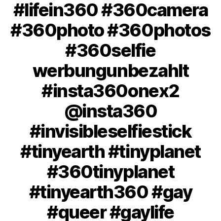
#lifein360 #360camera
#360photo #360photos
#360selfie
werbungunbezahlt
#insta360onex2
@insta360
#invisibleselfiestick
#tinyearth #tinyplanet
#360tinyplanet
#tinyearth360 #gay
#queer #gaylife