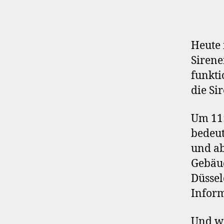
Heute 
Sirene
funkti
die Si
Um 11:
bedeut
und ab
Gebäud
Düssel
Inform
Und we