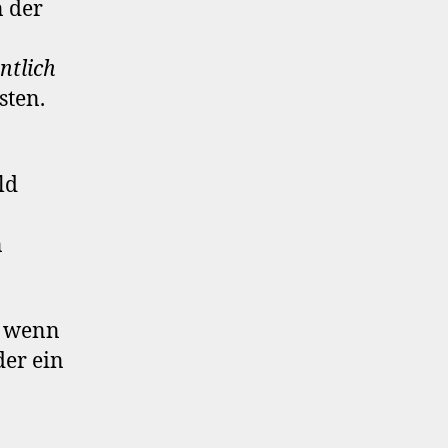
n der
ntlich
sten.
ld
n
, wenn
der ein