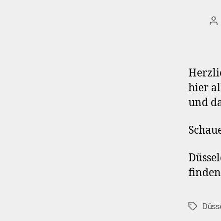
Be
Herzli
hier a
und da
Schaue
Düssel
finden
Düss
Schlagwö