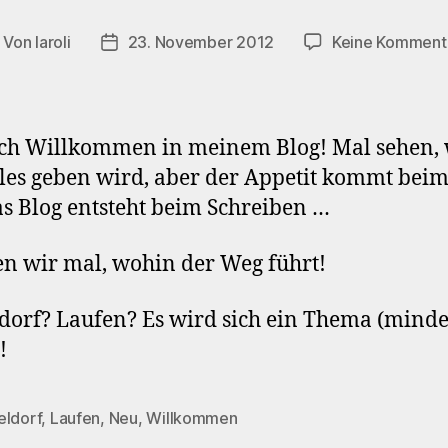
Von
laroli
23. November 2012
Keine Komment
itragsautor
Veröffentlichungsdatum
ch Willkommen in meinem Blog! Mal sehen, 
lles geben wird, aber der Appetit kommt bei
s Blog entsteht beim Schreiben …
n wir mal, wohin der Weg führt!
dorf? Laufen? Es wird sich ein Thema (minde
!
eldorf
,
Laufen
,
Neu
,
Willkommen
rter