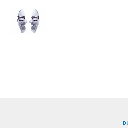
LAROLI
D