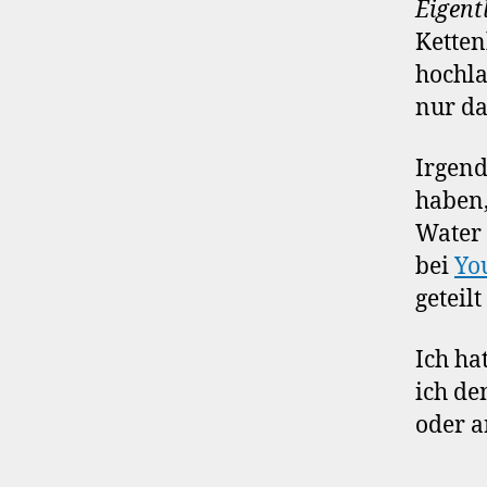
Eigent
Ketten
hochla
nur da
Irgend
haben,
Water 
bei
Yo
geteilt
Ich ha
ich de
oder a