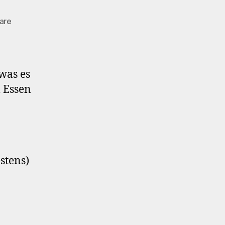
zu
are
Alles
Neu!
was es
m Essen
stens)