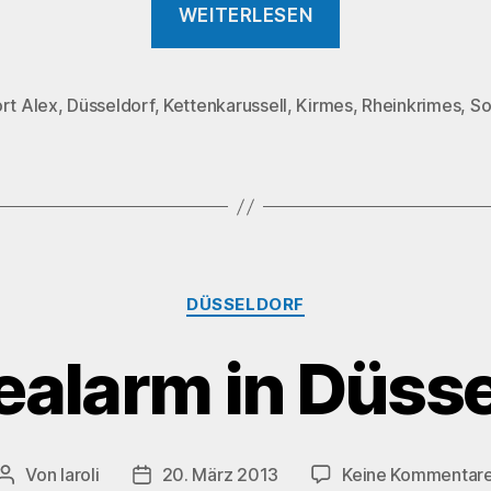
„Rheinkirmes
WEITERLESEN
2014
…
eigentlich“
rt Alex
,
Düsseldorf
,
Kettenkarussell
,
Kirmes
,
Rheinkrimes
,
S
rter
Kategorien
DÜSSELDORF
ealarm in Düsse
Von
laroli
20. März 2013
Keine Kommentar
Beitragsautor
Veröffentlichungsdatum