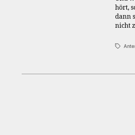
hört, 
dann s
nicht 
Ante
Schlagwö